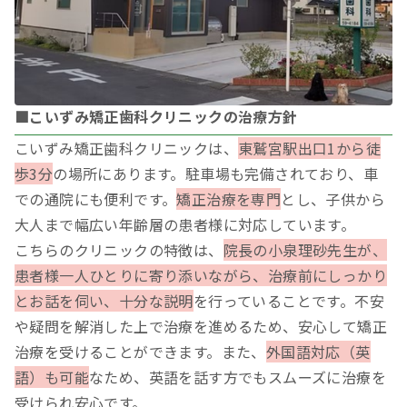
■こいずみ矯正歯科クリニックの治療方針
こいずみ矯正歯科クリニックは、
東鷲宮駅出口1から徒
歩3分
の場所にあります。駐車場も完備されており、車
での通院にも便利です。
矯正治療を専門
とし、子供から
大人まで幅広い年齢層の患者様に対応しています。
こちらのクリニックの特徴は、
院長の小泉理砂先生が、
患者様一人ひとりに寄り添いながら、治療前にしっかり
とお話を伺い、十分な説明
を行っていることです。不安
や疑問を解消した上で治療を進めるため、安心して矯正
治療を受けることができます。また、
外国語対応（英
語）も可能
なため、英語を話す方でもスムーズに治療を
受けられ安心です。