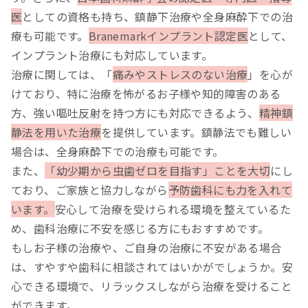
医
としての資格も持ち、鎮静下治療や全身麻酔下での治
療も可能です。
Branemarkインプラント認定医
として、
インプラント治療にも対応しています。
治療に関しては、「
痛みやストレスのない治療
」を心が
けており、特に治療を怖がるお子様や知的障害のある
方、強い嘔吐反射を持つ方にも対応できるよう、
精神鎮
静法を用いた治療
を提供しています。鎮静法でも難しい
場合は、全身麻酔下での治療も可能です。
また、
「幼少期から虫歯ゼロを目指す」ことを大切
にし
ており、ご家族と協力しながら
予防歯科にも力を入れて
います。
安心して治療を受けられる環境を整えているた
め、歯科治療に不安を感じる方にもおすすめです。
もしお子様の治療や、ご自身の治療に不安がある場合
は、すやすや歯科に相談されてはいかがでしょうか。安
心できる環境で、リラックスしながら治療を受けること
ができます。