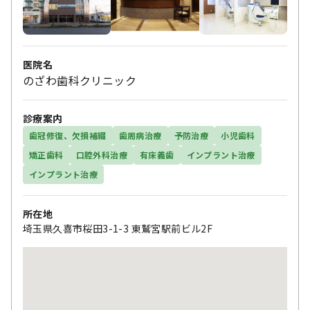
医院名
のざわ歯科クリニック
診療案内
歯冠修復、欠損補綴
歯周病治療
予防治療
小児歯科
矯正歯科
口腔外科治療
有床義歯
インプラント治療
インプラント治療
所在地
埼玉県久喜市桜田3-1-3 東鷲宮駅前ビル2F