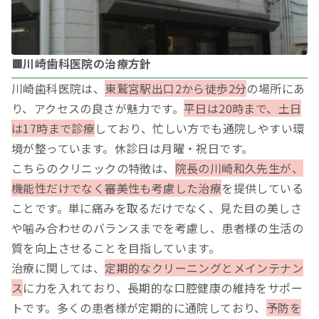
■川崎歯科医院の治療方針
川崎歯科医院は、
東鷲宮駅出口2から徒歩2分
の場所にあ
り、アクセスの良さが魅力です。
平日は20時まで、土日
は17時まで診療
しており、忙しい方でも通院しやすい環
境が整っています。休診日は月曜・祝日です。
こちらのクリニックの特徴は、
院長の川崎和久先生が、
機能性だけでなく審美性も考慮した治療
を提供している
ことです。単に痛みを取るだけでなく、見た目の美しさ
や噛み合わせのバランスまでを考慮し、患者様の生活の
質を向上させることを目指しています。
治療に関しては、
定期的なクリーニングとメインテナン
ス
に力を入れており、長期的な口腔健康の維持をサポー
トです。多くの患者様が定期的に通院しており、
予防を