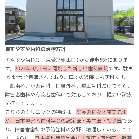
■すやすや歯科の治療方針
すやすや歯科は、東鷲宮駅出口1から徒歩5分にありま
す。
2024年9月1日に開院した新しい歯科医院
です。駐車
場は4台分完備されており、車での通院にも便利です。
一般歯科、小児歯科、口腔外科、矯正歯科だけでなく、
障害者歯科や有病者歯科にも対応しており、幅広い診療
を行っています。
こちらのクリニックの特徴は、
院長の佐々木重夫先生
が、日本障害者歯科学会の認定医・専門医・指導医
であ
り、障害者歯科や予防歯科の分野に精通していることで
す。さらに、
日本歯科麻酔学会の認定医・専門医・指導