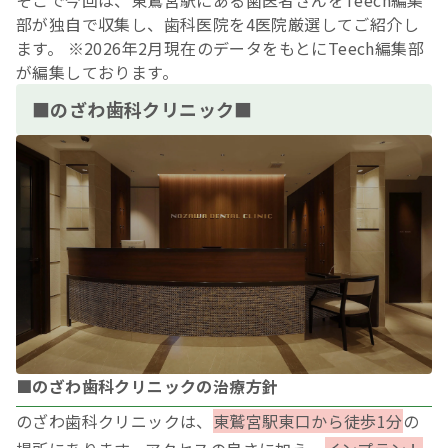
そこで今回は、東鷲宮駅にある歯医者さんをTeech編集
部が独自で収集し、歯科医院を4医院厳選してご紹介し
ます。 ※2026年2月現在のデータをもとにTeech編集部
が編集しております。
■のざわ歯科クリニック■
■のざわ歯科クリニックの治療方針
のざわ歯科クリニックは、
東鷲宮駅東口から徒歩1分
の