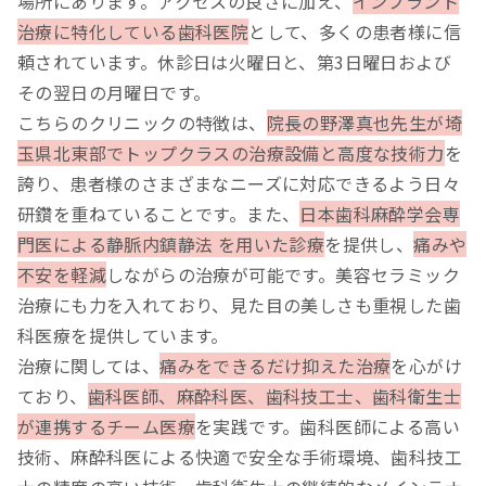
場所にあります。アクセスの良さに加え、
インプラント
治療に特化している歯科医院
として、多くの患者様に信
頼されています。休診日は火曜日と、第3日曜日および
その翌日の月曜日です。
こちらのクリニックの特徴は、
院長の野澤真也先生が埼
玉県北東部でトップクラスの治療設備と高度な技術力
を
誇り、患者様のさまざまなニーズに対応できるよう日々
研鑽を重ねていることです。また、
日本歯科麻酔学会専
門医による静脈内鎮静法 を用いた診療
を提供し、
痛みや
不安を軽減
しながらの治療が可能です。美容セラミック
治療にも力を入れており、見た目の美しさも重視した歯
科医療を提供しています。
治療に関しては、
痛みをできるだけ抑えた治療
を心がけ
ており、
歯科医師、麻酔科医、歯科技工士、歯科衛生士
が連携するチーム医療
を実践です。歯科医師による高い
技術、麻酔科医による快適で安全な手術環境、歯科技工