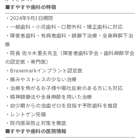
■すやすや歯科の特徴
・2024年9月1日開院
・一般歯科・小児歯科・口腔外科・矯正歯科に対応
・障害者歯科・有病者歯科・鎮静下治療・全身麻酔下治
療
・院長 佐々木重夫先生（障害者歯科学会・歯科麻酔学会
の認定医・専門医）
・Branemarkインプラント認定医
・痛みやストレスの少ない治療
・治療を怖がるお子様や嘔吐反射のある方にも対応
・精神鎮静法や全身麻酔を用いた治療
・幼少期からの虫歯ゼロを目指す予防歯科を推奨
・レントゲン完備
・院内感染防止対策を徹底
■すやすや歯科の医院情報