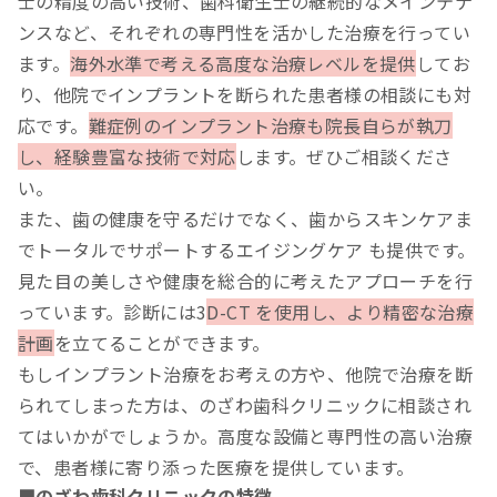
士の精度の高い技術、歯科衛生士の継続的なメインテナ
ンスなど、それぞれの専門性を活かした治療を行ってい
ます。
海外水準で考える高度な治療レベルを提供
してお
り、他院でインプラントを断られた患者様の相談にも対
応です。
難症例のインプラント治療も院長自らが執刀
し、経験豊富な技術で対応
します。ぜひご相談くださ
い。
また、歯の健康を守るだけでなく、歯からスキンケアま
でトータルでサポートするエイジングケア も提供です。
見た目の美しさや健康を総合的に考えたアプローチを行
っています。診断には3
D-CT を使用し、より精密な治療
計画
を立てることができます。
もしインプラント治療をお考えの方や、他院で治療を断
られてしまった方は、のざわ歯科クリニックに相談され
てはいかがでしょうか。高度な設備と専門性の高い治療
で、患者様に寄り添った医療を提供しています。
■のざわ歯科クリニックの特徴