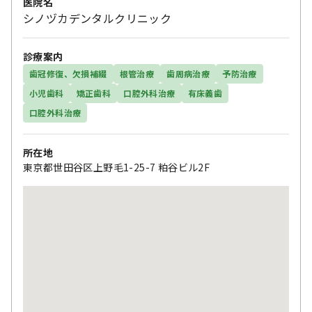
医院名
シノヅカデンタルクリニック
診療案内
歯冠修復、欠損補綴
根管治療
歯周病治療
予防治療
小児歯科
矯正歯科
口腔外科治療
有床義歯
口腔外科治療
所在地
東京都世田谷区上野毛1-25-7 粕谷ビル2F