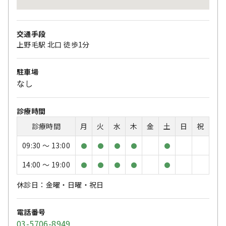
交通手段
上野毛駅 北口 徒歩1分
駐車場
なし
診療時間
診療時間
月
火
水
木
金
土
日
祝
09:30 〜 13:00
●
●
●
●
●
14:00 〜 19:00
●
●
●
●
●
休診日：金曜・日曜・祝日
電話番号
03-5706-8949