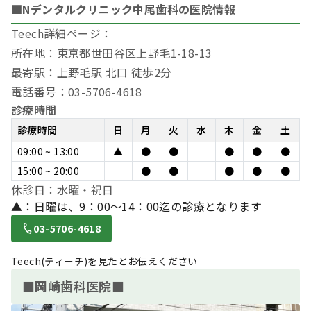
■Nデンタルクリニック中尾歯科の医院情報
Teech詳細ページ：
所在地：東京都世田谷区上野毛1-18-13
最寄駅：上野毛駅 北口 徒歩2分
電話番号：03-5706-4618
診療時間
診療時間
日
月
火
水
木
金
土
09:00 ~ 13:00
▲
●
●
●
●
●
15:00 ~ 20:00
●
●
●
●
●
休診日：水曜・祝日
▲：日曜は、9：00～14：00迄の診療となります
03-5706-4618
Teech(ティーチ)を見たとお伝えください
■岡崎歯科医院■