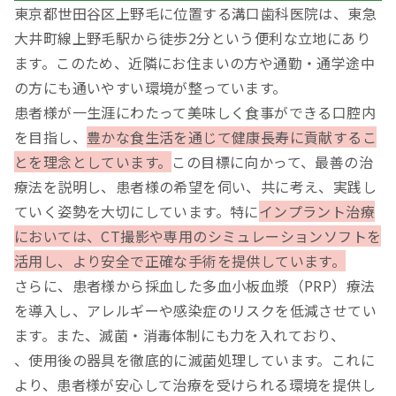
東京都世田谷区上野毛に位置する溝口歯科医院は、東急
大井町線上野毛駅から徒歩2分という便利な立地にあり
ます。このため、近隣にお住まいの方や通勤・通学途中
の方にも通いやすい環境が整っています。
患者様が一生涯にわたって美味しく食事ができる口腔内
を目指し、
豊かな食生活を通じて健康長寿に貢献するこ
とを理念としています。
この目標に向かって、最善の治
療法を説明し、患者様の希望を伺い、共に考え、実践し
ていく姿勢を大切にしています。特に
インプラント治療
においては、CT撮影や専用のシミュレーションソフトを
活用し、より安全で正確な手術を提供しています。
さらに、患者様から採血した多血小板血漿（PRP）療法
を導入し、アレルギーや感染症のリスクを低減させてい
ます。また、滅菌・消毒体制にも力を入れており、
、使用後の器具を徹底的に滅菌処理しています。これに
より、患者様が安心して治療を受けられる環境を提供し