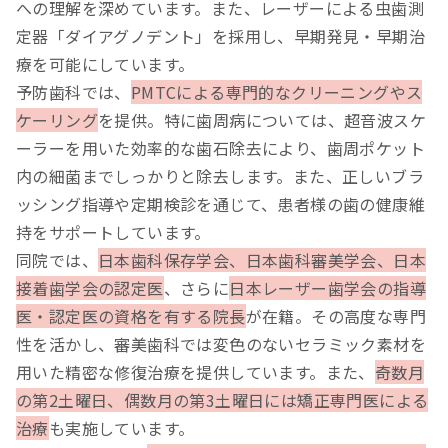
への理解を深めています。また、レーザーによる虫歯測
定器「ダイアグノデント」を採用し、早期発見・早期治
療を可能にしています。
予防歯科では、
PMTCによる専門的なクリーニングやス
ケーリング
を提供。特に歯周病については、超音波スケ
ーラーを用いた効率的な歯石除去により、歯周ポケット
内の細菌までしっかりと除去します。また、正しいブラ
ッシング指導や定期検診を通じて、患者様の歯の健康維
持をサポートしています。
同院では、
日本歯科保存学会、日本歯科審美学会、日本
接着歯学会の認定医
、さらに
日本レーザー歯学会の指導
医・認定医の資格を有する院長
が在籍。その高度な専門
性を活かし、審美歯科では変色のないセラミック素材を
用いた精密な修復治療を提供しています。また、
奇数月
の第2土曜日、偶数月の第3土曜日には矯正専門医による
治療
も実施しています。