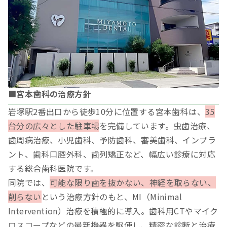
■宮本歯科の治療方針
岩塚駅2番出口から徒歩10分に位置する宮本歯科は、
35
台分の広々とした駐車場
を完備しています。虫歯治療、
歯周病治療、小児歯科、予防歯科、審美歯科、インプラ
ント、歯科口腔外科、歯列矯正など、幅広い診療に対応
する総合歯科医院です。
同院では、
可能な限り歯を抜かない、神経を取らない、
削らない
という治療方針のもと、MI（Minimal
Intervention）治療を積極的に導入。歯科用CTやマイク
ロスコープなどの最新機器を駆使し、精密な診断と治療