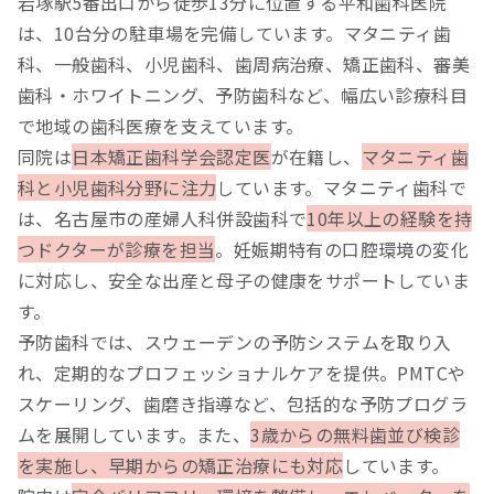
岩塚駅5番出口から徒歩13分に位置する平和歯科医院
は、10台分の駐車場を完備しています。マタニティ歯
科、一般歯科、小児歯科、歯周病治療、矯正歯科、審美
歯科・ホワイトニング、予防歯科など、幅広い診療科目
で地域の歯科医療を支えています。
同院は
日本矯正歯科学会認定医
が在籍し、
マタニティ歯
科と小児歯科分野に注力
しています。マタニティ歯科で
は、名古屋市の産婦人科併設歯科で
10年以上の経験を持
つドクターが診療を担当
。妊娠期特有の口腔環境の変化
に対応し、安全な出産と母子の健康をサポートしていま
す。
予防歯科では、スウェーデンの予防システムを取り入
れ、定期的なプロフェッショナルケアを提供。PMTCや
スケーリング、歯磨き指導など、包括的な予防プログラ
ムを展開しています。また、
3歳からの無料歯並び検診
を実施し、早期からの矯正治療にも対応
しています。