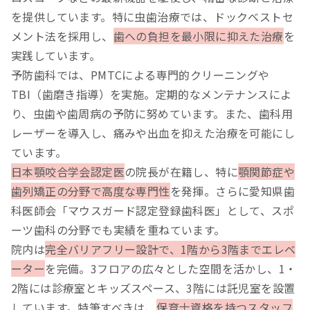
を提供しています。特に虫歯治療では、ドックベストセ
メント法を採用し、
歯への負担を最小限に抑えた治療
を
実践しています。
予防歯科では、PMTCによる専門的クリーニングや
TBI（歯磨き指導）を実施。定期的なメンテナンスによ
り、虫歯や歯周病の予防に努めています。また、歯科用
レーザーを導入し、痛みや出血を抑えた治療を可能にし
ています。
日本顎咬合学会認定医
の院長が在籍し、特に
顎関節症や
歯列矯正の分野で高度な専門性
を発揮。さらに愛知県歯
科医師会「マウスガード認定登録歯科医」として、スポ
ーツ歯科の分野でも実績を重ねています。
院内は
完全バリアフリー設計で、1階から3階までエレベ
ーター
を完備。3フロアの広々とした空間を活かし、1・
2階には診療室とキッズスペース、3階には託児室を設置
しています。特筆すべきは、
保育士資格を持つスタッフ