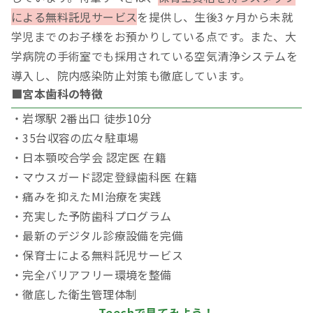
による無料託児サービス
を提供し、生後3ヶ月から未就
学児までのお子様をお預かりしている点です。また、大
学病院の手術室でも採用されている空気清浄システムを
導入し、院内感染防止対策も徹底しています。
■宮本歯科の特徴
・岩塚駅 2番出口 徒歩10分
・35台収容の広々駐車場
・日本顎咬合学会 認定医 在籍
・マウスガード認定登録歯科医 在籍
・痛みを抑えたMI治療を実践
・充実した予防歯科プログラム
・最新のデジタル診療設備を完備
・保育士による無料託児サービス
・完全バリアフリー環境を整備
・徹底した衛生管理体制
Teechで見てみよう！