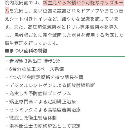
院内設備面では、
新生児からお預かり可能なキッズルー
ム
を完備し、高い位置に設置されたドアノブやおむつ替
えシート付きトイレなど、細やかな配慮を施していま
す。また、高圧蒸気滅菌器とドリル専用滅菌器を導入
し、患者様ごとに完全滅菌した器具を使用する徹底した
衛生管理を行っています。
■まつい歯科の特徴
・岩塚駅 3番出口 徒歩1分
・6台分の駐車スペース完備
・4つの学会認定資格を持つ院長在籍
・デジタルレントゲンによる低放射線診断
・充実した予防歯科プログラム
・矯正専門医による定期矯正治療
・セラミックによる高精度審美治療
・徹底した衛生管理体制
・歯科衛生士の研修施設として認定