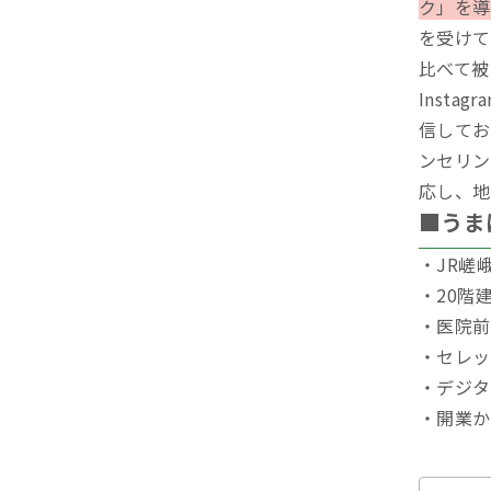
ク」を導
を受けて
比べて被
Inst
信して
ンセリン
応し、地
■うま
・JR嵯
・20階
・医院前
・セレッ
・デジタ
・開業か