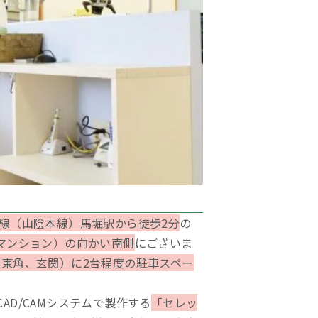
野線（山陰本線）馬堀駅から徒歩2分
の
マンション）の向かい南側
にございま
北東角、玄関）に2台程度の駐車スペー
D/CAMシステムで製作する
「セレッ