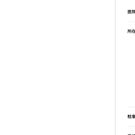
医
所
駐