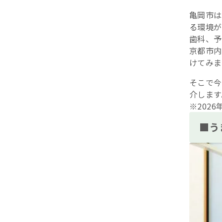
亀岡市は
る環境が
歯科、予
京都市内
けてみま
そこで今
介します
※202
■う