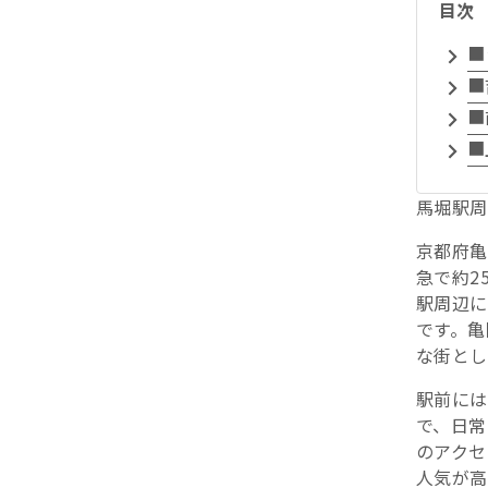
目次
■
■
■
■
馬堀駅周
京都府亀
急で約2
駅周辺に
です。亀
な街とし
駅前には
で、日常
のアクセ
人気が高