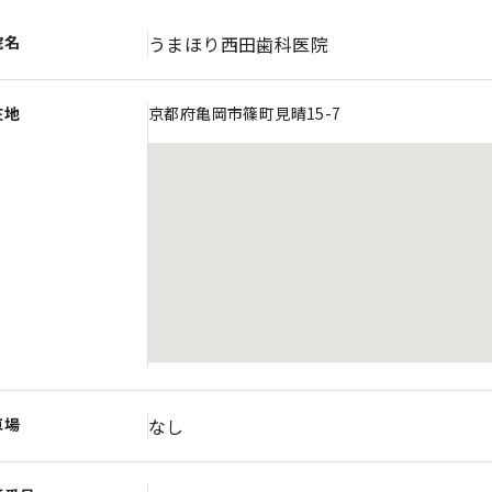
院名
うまほり西田歯科医院
在地
京都府亀岡市篠町見晴15-7
車場
なし