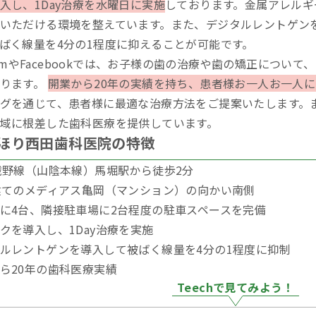
入し、1Day治療を水曜日に実施
しております。金属アレルギ
いただける環境を整えています。また、デジタルレントゲン
ばく線量を4分の1程度に抑えることが可能です。
agramやFacebookでは、お子様の歯の治療や歯の矯正につ
おります。
開業から20年の実績を持ち、患者様お一人お一人
グを通じて、患者様に最適な治療方法をご提案いたします。
域に根差した歯科医療を提供しています。
ほり西田歯科医院の特徴
峨野線（山陰本線）馬堀駅から徒歩2分
建てのメディアス亀岡（マンション）の向かい南側
に4台、隣接駐車場に2台程度の駐車スペースを完備
クを導入し、1Day治療を実施
ルレントゲンを導入して被ばく線量を4分の1程度に抑制
ら20年の歯科医療実績
Teechで見てみよう！