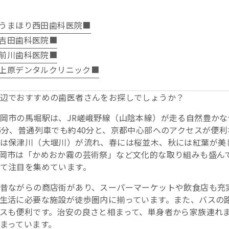
うまほり西田歯科医院■
吉田歯科医院■
前川歯科医院■
上原デンタルクリニック■
辺でおすすめの歯医者さんをお探しでしょうか？
岡市の馬堀駅は、JR嵯峨野線（山陰本線）が走る自然豊か
5分、普通列車でも約40分と、京都中心部へのアクセスが便
は保津川（大堰川）が流れ、春には桜並木、秋には紅葉が美
岡市は「かめおか霧の芸術祭」など文化的な取り組みも盛ん
て注目を集めています。
昔ながらの商店街があり、スーパーマーケットや飲食店も充
生活に必要な施設が徒歩圏内に揃っています。また、バスの
スも便利です。治安の良さと相まって、単身者から家族連れ
まっています。