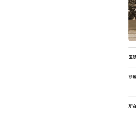
医
診
所