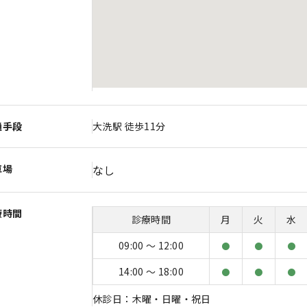
通手段
大洗駅 徒歩11分
車場
なし
療時間
診療時間
月
火
水
09:00 〜 12:00
●
●
●
14:00 〜 18:00
●
●
●
休診日：木曜・日曜・祝日