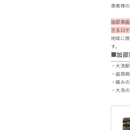
患者様の
加部東歯
きるロケ
地域に根
す。
■加部
・大洗駅
・歯周病
・痛みの
・大洗の