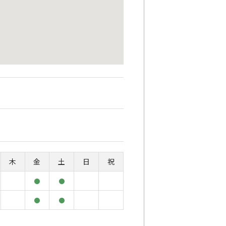
木
金
土
日
祝
●
●
●
●