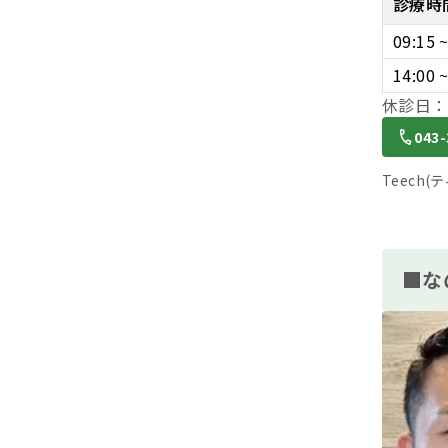
診療時
09:15 
14:00 
休診日：
043-
Teech
■な