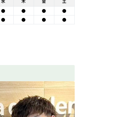
水
木
金
土
●
●
●
●
●
●
●
●