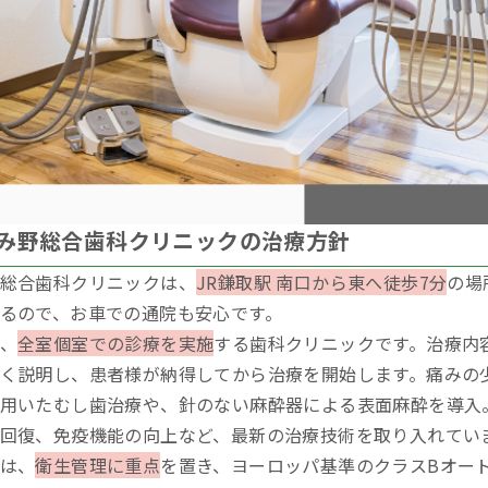
み野総合歯科クリニックの治療方針
総合歯科クリニックは、
JR鎌取駅 南口から東へ徒歩7分
の場
るので、お車での通院も安心です。
、
全室個室での診療を実施
する歯科クリニックです。治療内
く説明し、患者様が納得してから治療を開始します。痛みの少な
用いたむし歯治療や、針のない麻酔器による表面麻酔を導入。
回復、免疫機能の向上など、最新の治療技術を取り入れてい
は、
衛生管理に重点
を置き、ヨーロッパ基準のクラスBオー