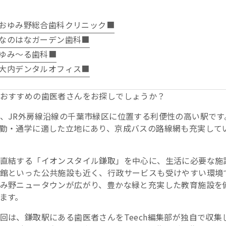
おゆみ野総合歯科クリニック■
なのはなガーデン歯科■
ゆみ〜る歯科■
大内デンタルオフィス■
おすすめの歯医者さんをお探しでしょうか？
、JR外房線沿線の千葉市緑区に位置する利便性の高い駅です。
勤・通学に適した立地にあり、京成バスの路線網も充実して
直結する「イオンスタイル鎌取」を中心に、生活に必要な施
館といった公共施設も近く、行政サービスも受けやすい環境
み野ニュータウンが広がり、豊かな緑と充実した教育施設を
ます。
回は、鎌取駅にある歯医者さんをTeech編集部が独自で収