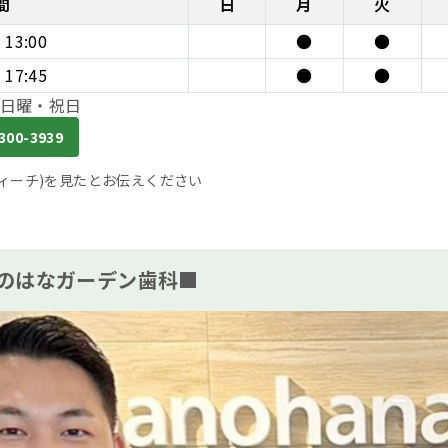
間
日
月
火
~ 13:00
●
●
~ 17:45
●
●
日曜・祝日
300-3939
(ティーチ)を見たとお伝えください
のはなガーデン歯科■