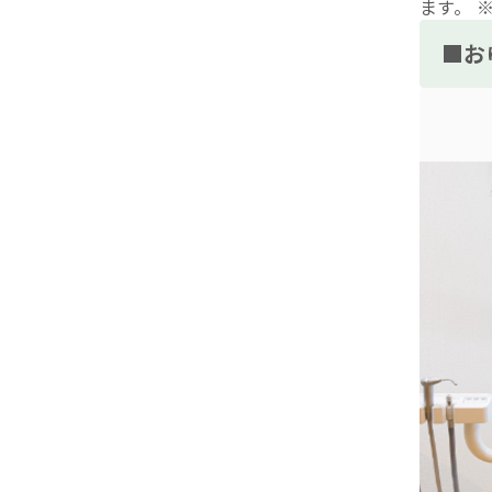
ます。 
■お