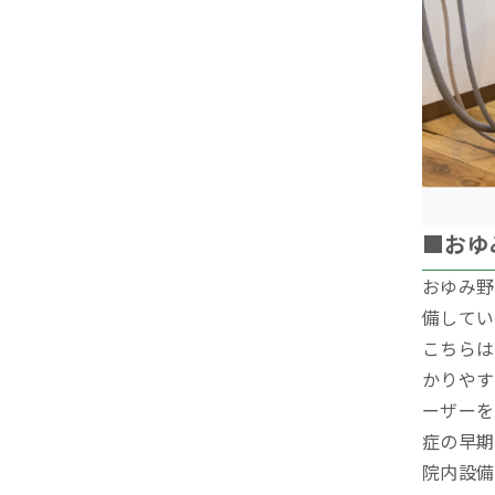
■おゆ
おゆみ野
備してい
こちらは
かりやす
ーザーを
症の早期
院内設備