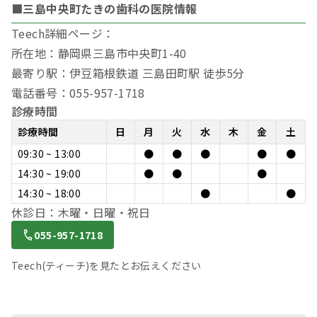
■三島中央町たきの歯科の医院情報
Teech詳細ページ：
所在地：静岡県三島市中央町1-40
最寄り駅：伊豆箱根鉄道 三島田町駅 徒歩5分
電話番号：055-957-1718
診療時間
診療時間
日
月
火
水
木
金
土
09:30 ~ 13:00
●
●
●
●
●
14:30 ~ 19:00
●
●
●
14:30 ~ 18:00
●
●
休診日：木曜・日曜・祝日
055-957-1718
Teech(ティーチ)を見たとお伝えください