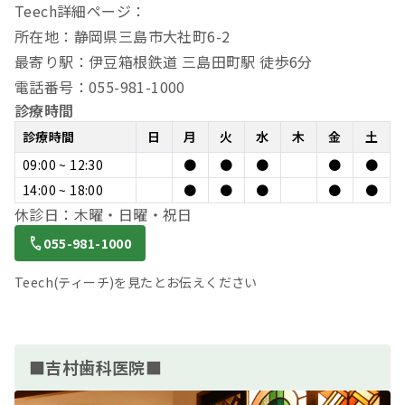
Teech詳細ページ：
所在地：静岡県三島市大社町6-2
最寄り駅：伊豆箱根鉄道 三島田町駅 徒歩6分
電話番号：055-981-1000
診療時間
診療時間
日
月
火
水
木
金
土
09:00 ~ 12:30
●
●
●
●
●
14:00 ~ 18:00
●
●
●
●
●
休診日：木曜・日曜・祝日
055-981-1000
Teech(ティーチ)を見たとお伝えください
■吉村歯科医院■