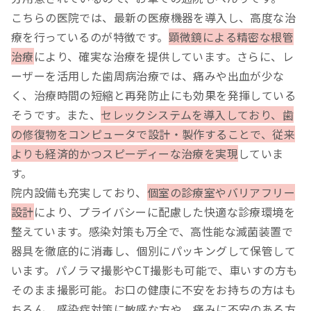
こちらの医院では、最新の医療機器を導入し、高度な治
療を行っているのが特徴です。
顕微鏡による精密な根管
治療
により、確実な治療を提供しています。さらに、レ
ーザーを活用した歯周病治療では、痛みや出血が少な
く、治療時間の短縮と再発防止にも効果を発揮している
そうです。また、
セレックシステムを導入しており、歯
の修復物をコンピュータで設計・製作することで、従来
よりも経済的かつスピーディーな治療を実現
していま
す。
院内設備も充実しており、
個室の診療室やバリアフリー
設計
により、プライバシーに配慮した快適な診療環境を
整えています。感染対策も万全で、高性能な滅菌装置で
器具を徹底的に消毒し、個別にパッキングして保管して
います。パノラマ撮影やCT撮影も可能で、車いすの方も
そのまま撮影可能。お口の健康に不安をお持ちの方はも
ちろん、感染症対策に敏感な方や、痛みに不安のある方