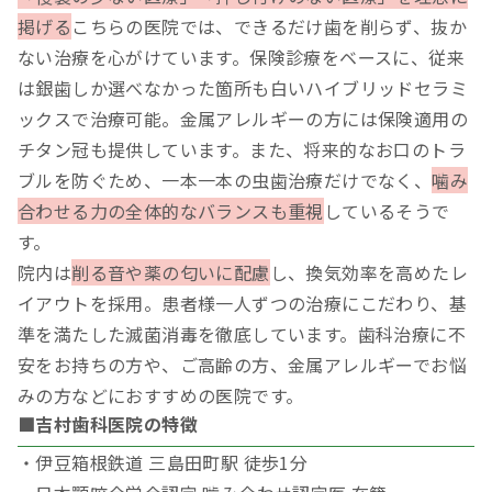
掲げる
こちらの医院では、できるだけ歯を削らず、抜か
ない治療を心がけています。保険診療をベースに、従来
は銀歯しか選べなかった箇所も白いハイブリッドセラミ
ックスで治療可能。金属アレルギーの方には保険適用の
チタン冠も提供しています。また、将来的なお口のトラ
ブルを防ぐため、一本一本の虫歯治療だけでなく、
噛み
合わせる力の全体的なバランスも重視
しているそうで
す。
院内は
削る音や薬の匂いに配慮
し、換気効率を高めたレ
イアウトを採用。患者様一人ずつの治療にこだわり、基
準を満たした滅菌消毒を徹底しています。歯科治療に不
安をお持ちの方や、ご高齢の方、金属アレルギーでお悩
みの方などにおすすめの医院です。
■吉村歯科医院の特徴
・伊豆箱根鉄道 三島田町駅 徒歩1分