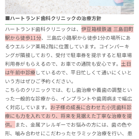
■ハートランド歯科クリニックの治療方針
ハートランド歯科クリニックは、
伊豆箱根鉄道 三島田町
駅から徒歩11分
、三島広小路駅から徒歩1分の場所にあ
るウエルシア薬局2階に位置しています。コインパーキ
ングが隣接しており、受付で駐車券を提示すると駐車場
利用券がもらえるので、お車での通院も安心です。
土日
は午前中診療
しているので、平日忙しくて通いにくいと
いう方はぜひご予約ください。
こちらのクリニックでは、むし歯治療や義歯の調整とい
った一般的な診療から、インプラントや歯周病まで幅広
く対応しています。
お子様の成長に合わせた小児歯科診
療にも力を入れており、将来を見据えた丁寧な治療を提
供。
また、金属アレルギーでお悩みの方には、歯の色や
形、噛み合わせにこだわったセラミック治療を行い、患