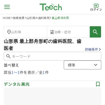
ログイン
HOME
検索結果
山形県の歯科医院
最上郡舟形町
山形県
治療・症状
山形県 最上郡舟形町の歯科医院、歯
医者
詳細条件
並べ替え
標準
該当
1
〜
1
件を表示／全
1
件
デンタル美光