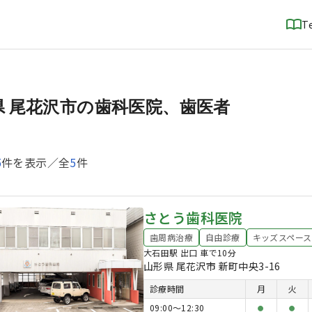
T
県 尾花沢市の歯科医院、歯医者
5
件を表示／全
5
件
さとう歯科医院
歯周病治療
自由診療
キッズスペース
大石田駅 出口 車で10分
山形県 尾花沢市 新町中央3-16
診療時間
月
火
09:00〜12:30
●
●