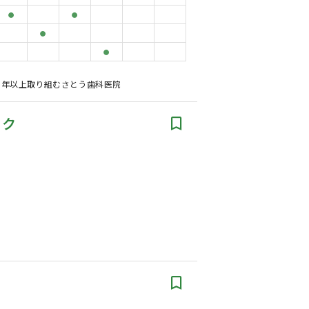
●
●
●
●
20年以上取り組むさとう歯科医院
ック