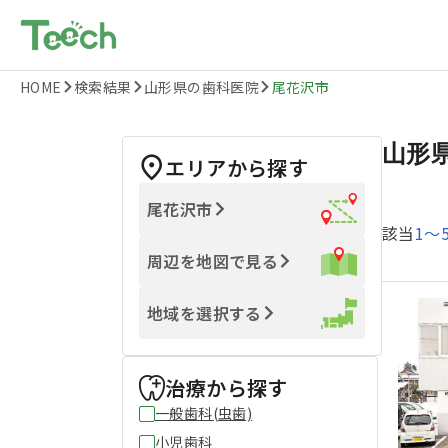
HOME
検索結果
山形県の歯科医院
尾花沢市
山形
エリアから探す
尾花沢市
該当
1
〜
周辺を地図で見る
地域を選択する
治療から探す
一般歯科(虫歯)
小児歯科