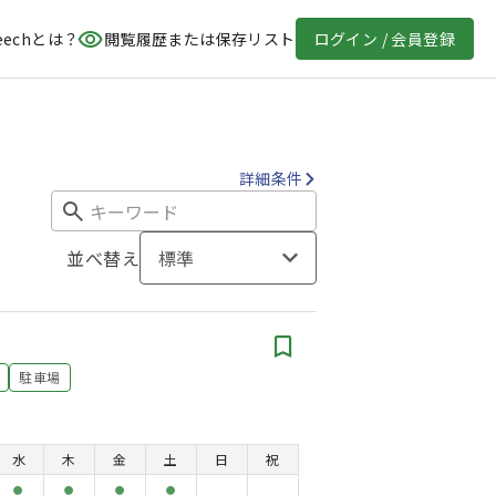
eechとは？
閲覧履歴または保存リスト
ログイン / 会員登録
詳細条件
並べ替え
標準
駐車場
水
木
金
土
日
祝
●
●
●
●