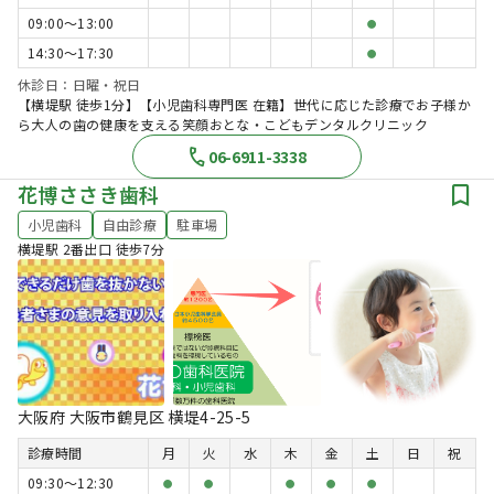
09:00〜13:00
●
14:30〜17:30
●
休診日：日曜・祝日
【横堤駅 徒歩1分】【小児歯科専門医 在籍】世代に応じた診療でお子様か
ら大人の歯の健康を支える笑顔おとな・こどもデンタルクリニック
06-6911-3338
花博ささき歯科
小児歯科
自由診療
駐車場
横堤駅 2番出口 徒歩7分
大阪府 大阪市鶴見区 横堤4-25-5
診療時間
月
火
水
木
金
土
日
祝
09:30〜12:30
●
●
●
●
●