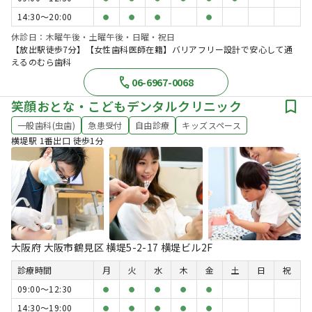
14:30〜20:00
●
●
●
●
休診日：木曜午後・土曜午後・日曜・祝日
【放出駅徒歩7分】【女性歯科医師在籍】バリアフリー設計で安心して通
えるのむら歯科
06-6967-0068
笑顔おとな・こどもデンタルクリニック
一般歯科(虫歯)
急患受付
自由診療
キッズスペース
横堤駅 1番出口 徒歩1分
大阪府 大阪市鶴見区 横堤5-2-17 横堤ビル2F
診療時間
月
火
水
木
金
土
日
祝
09:00〜12:30
●
●
●
●
●
14:30〜19:00
●
●
●
●
●