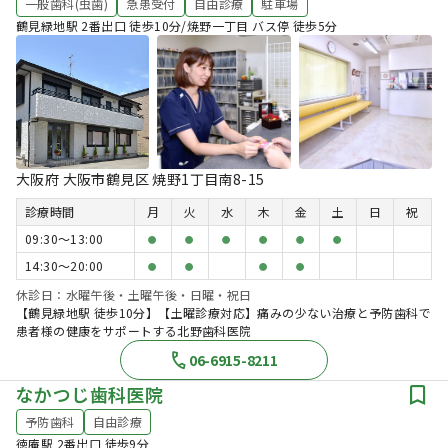
一般歯科(虫歯)
急患受付
自由診療
駐車場
鶴見緑地駅 2番出口 徒歩10分/焼野一丁目 バス停 徒歩5分
大阪府 大阪市鶴見区 焼野1丁目南8-15
診療時間
月
火
水
木
金
土
日
祝
09:30〜13:00
●
●
●
●
●
●
14:30〜20:00
●
●
●
●
休診日：水曜午後・土曜午後・日曜・祝日
【鶴見緑地駅 徒歩10分】【土曜診療対応】痛みの少ない治療と予防歯科で
患者様の健康をサポートする北野歯科医院
06-6915-8211
なかつじ歯科医院
予防歯科
自由診療
徳庵駅 2番出口 徒歩9分