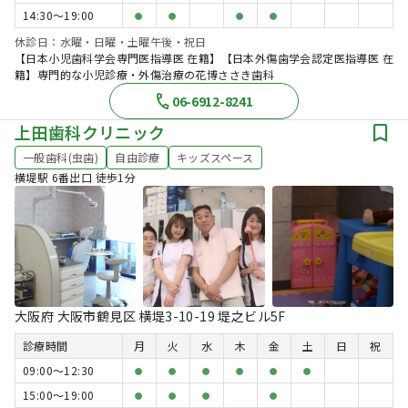
14:30〜19:00
●
●
●
●
休診日：水曜・日曜・土曜午後・祝日
【日本小児歯科学会専門医指導医 在籍】【日本外傷歯学会認定医指導医 在
籍】専門的な小児診療・外傷治療の花博ささき歯科
06-6912-8241
上田歯科クリニック
一般歯科(虫歯)
自由診療
キッズスペース
横堤駅 6番出口 徒歩1分
大阪府 大阪市鶴見区 横堤3-10-19 堤之ビル5F
診療時間
月
火
水
木
金
土
日
祝
09:00〜12:30
●
●
●
●
●
●
15:00〜19:00
●
●
●
●