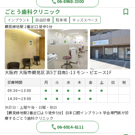
06-6968-3300
ごとう歯科クリニック
インプラント
自由診療
駐車場
キッズスペース
鶴見緑地駅 2番出口 徒歩5分
大阪府 大阪市鶴見区 浜5丁目南1-13 モン・ピエース1F
診療時間
月
火
水
木
金
土
日
祝
09:30〜13:00
●
●
●
●
●
●
14:30〜19:00
●
●
●
●
●
休診日：土曜午後・日曜・祝日
【鶴見緑地駅2番出口より徒歩5分】日本口腔インプラント学会専門医が診
療するごとう歯科クリニック
06-6914-6111