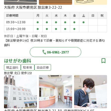
大阪府 大阪市鶴見区 放出東3-22-22
診療時間
月
火
水
木
金
土
日
祝
09:30〜12:00
●
●
●
●
●
●
15:00〜20:00
●
●
●
●
●
休診日：土曜午後・日曜・祝日
【放出駅徒歩1分】夜20時まで診療・親知らずや顎関節症に対応する酒匂
歯科
06-6961-2977
はせがわ歯科
矯正歯科
駐車場
自由診療
放出駅 北口 徒歩1分
大阪府 大阪市鶴見区 放出東3-21-50 JR放出駅NKビル4F