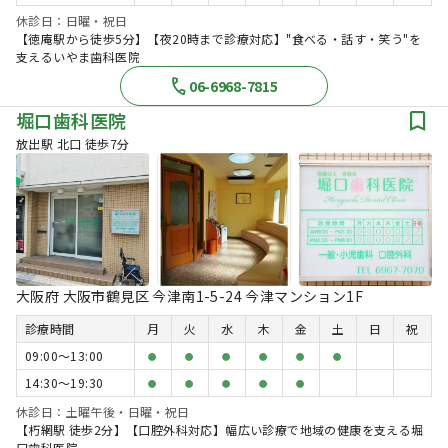
休診日：日曜・祝日
【徳庵駅から徒歩5分】【夜20時まで診療対応】"食べる・話す・笑う"を
支えるいやま歯科医院
06-6968-7815
堀口歯科医院
放出駅 北口 徒歩7分
大阪府 大阪市鶴見区 今津南1-5-24 今津マンション1F
診療時間
月
火
水
木
金
土
日
祝
09:00〜13:00
●
●
●
●
●
●
14:30〜19:30
●
●
●
●
●
休診日：土曜午後・日曜・祝日
【朽網駅 徒歩2分】【口腔外科対応】幅広い診療で地域の健康を支える堀
口歯科医院