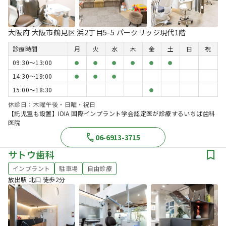
大阪府 大阪市鶴見区 浜2丁目5-5 パークリッジ現代1階
診療時間
月
火
水
木
金
土
日
祝
09:30〜13:00
●
●
●
●
●
●
14:30〜19:00
●
●
●
15:00〜18:30
●
休診日：木曜午後・日曜・祝日
【託児室も設置】IDIA 国際インプラント学会認定医が診療するいちば歯科
医院
06-6913-3715
サトウ歯科
インプラント
駐車場
自由診療
放出駅 北口 徒歩2分