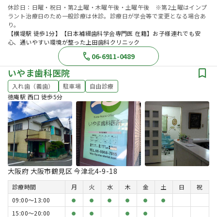
休診日：日曜・祝日・第2土曜・木曜午後・土曜午後 ※第2土曜はインプ
ラント治療日のため一般診療は休診。診療日が学会等で変更となる場合あ
り。
【横堤駅 徒歩1分】【日本補綴歯科学会専門医 在籍】お子様連れでも安
心、通いやすい環境が整った上田歯科クリニック
06-6911-0489
いやま歯科医院
入れ歯（義歯）
駐車場
自由診療
徳庵駅 西口 徒歩5分
大阪府 大阪市鶴見区 今津北4-9-18
診療時間
月
火
水
木
金
土
日
祝
09:00〜13:00
●
●
●
●
●
●
15:00〜20:00
●
●
●
●