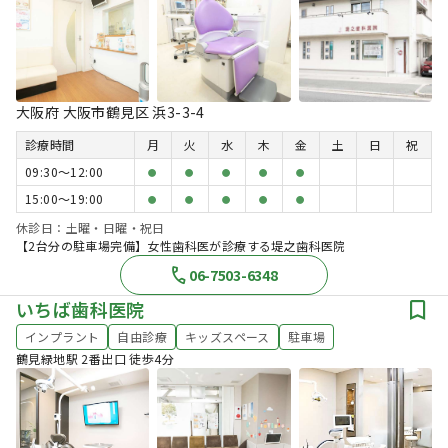
大阪府 大阪市鶴見区 浜3-3-4
診療時間
月
火
水
木
金
土
日
祝
09:30〜12:00
●
●
●
●
●
15:00〜19:00
●
●
●
●
●
休診日：土曜・日曜・祝日
【2台分の駐車場完備】女性歯科医が診療する堤之歯科医院
06-7503-6348
いちば歯科医院
インプラント
自由診療
キッズスペース
駐車場
鶴見緑地駅 2番出口 徒歩4分