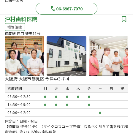
06-6967-7070
沖村歯科医院
根管治療
徳庵駅 西口 徒歩11分
大阪府 大阪市鶴見区 今津中3-7-4
診療時間
月
火
水
木
金
土
日
祝
09:30〜12:30
●
●
●
●
●
14:30〜19:00
●
●
●
●
09:00〜12:00
●
休診日：日曜・祝日
【徳庵駅 徒歩11分】【マイクロスコープ完備】なるべく削らず歯を残す精
密治療に注力する沖村歯科医院