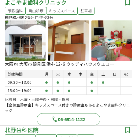
よこやま歯科クリニック
予防歯科
自由診療
キッズスペース
駐車場
鶴見緑地駅 2番出口 徒歩3分
大阪府 大阪市鶴見区 浜4-12-6 ウッディハウスウエコー
診療時間
月
火
水
木
金
土
日
祝
09:30〜13:00
●
●
●
●
●
15:00〜19:00
●
●
●
●
休診日：木曜・土曜午後・日曜・祝日
【全個室診療室】キッズスペース付きの診療室もあるよこやま歯科クリニ
ック
06-6914-1182
北野歯科医院