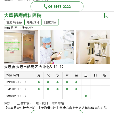
06-6167-2222
大草徳庵歯科医院
歯周病治療
急患受付
自由診療
徳庵駅 西口 徒歩2分
大阪府 大阪市鶴見区 今津北5-11-12
診療時間
月
火
水
木
金
土
日
祝
09:00〜12:30
●
●
●
●
●
14:30〜19:30
●
●
●
●
●
09:00〜11:00
●
休診日：土曜午後・日曜・祝日・年末年始
【徳庵駅から徒歩2分】【予約優先制】健康な歯を守る大草徳庵歯科医院