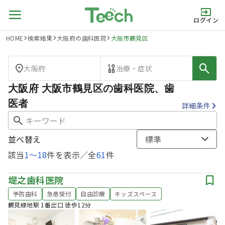
ログイン
HOME
検索結果
大阪府の歯科医院
大阪市鶴見区
大阪府
治療・症状
大阪府 大阪市鶴見区の歯科医院、歯
医者
詳細条件
並べ替え
標準
該当
1
〜
18
件を表示／全
61
件
堤之歯科医院
予防歯科
急患受付
自由診療
キッズスペース
鶴見緑地駅 1番出口 徒歩12分