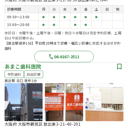
診療時間
月
火
水
木
金
土
日
祝
09:30〜13:00
●
●
●
●
●
●
15:00〜20:00
●
●
●
●
休診日：水曜午後・土曜午後・日曜・祝日※水曜日は完全予約診療、土曜
日は午前診療のみ。
【放出駅徒歩1分】平日夜20時まで診療・幅広い診療に対応するはせがわ
歯科
06-6167-2511
あまこ歯科医院
予防歯科
自由診療
放出駅 北口 徒歩1分
大阪府 大阪市鶴見区 放出東3-21-40-201