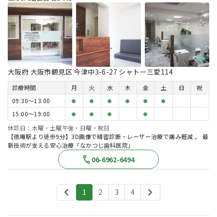
大阪府 大阪市鶴見区 今津中3-6-27 シャトー三愛114
診療時間
月
火
水
木
金
土
日
祝
09:30〜13:00
●
●
●
●
●
●
15:00〜19:00
●
●
●
●
休診日：木曜・土曜午後・日曜・祝日
【徳庵駅より徒歩9分】3D画像で精密診断・レーザー治療で痛み軽減 。 最
新技術が支える安心治療「なかつじ歯科医院」
06-6962-6494
1
2
3
4