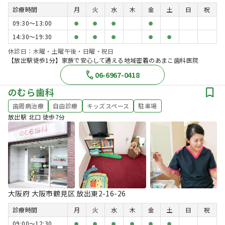
診療時間
月
火
水
木
金
土
日
祝
09:30〜13:00
●
●
●
●
14:30〜19:30
●
●
●
●
●
休診日：木曜・土曜午後・日曜・祝日
【放出駅徒歩1分】家族で安心して通える地域密着のあまこ歯科医院
06-6967-0418
のむら歯科
歯周病治療
自由診療
キッズスペース
駐車場
放出駅 北口 徒歩7分
大阪府 大阪市鶴見区 放出東2-16-26
診療時間
月
火
水
木
金
土
日
祝
09:00〜12:30
●
●
●
●
●
●