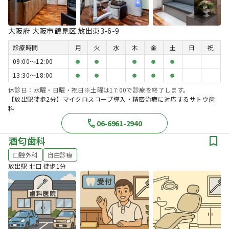
大阪府 大阪市鶴見区 放出東3-6-9
診療時間
月
火
水
木
金
土
日
祝
09:00〜12:00
●
●
●
●
●
13:30〜18:00
●
●
●
●
●
休診日：水曜・日曜・祝日※土曜は17:00で診療を終了します。
【放出駅徒歩2分】マイクロスコープ導入・精密治療に対応するサトウ歯
科
06-6961-2940
酒匂歯科
口腔外科
自由診療
放出駅 北口 徒歩1分