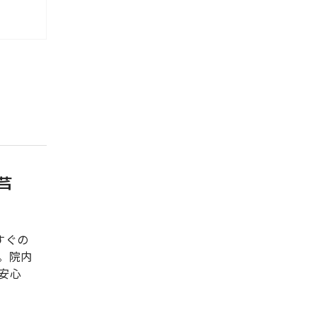
芦
すぐの
。院内
安心