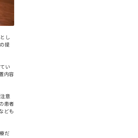
本とし
の提
めてい
置内容
も注意
の患者
なども
療だ