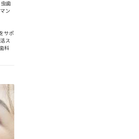
。虫歯
ーマン
をサポ
生活ス
歯科