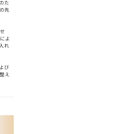
のた
の先
ませ
身によ
入れ
よび
整え