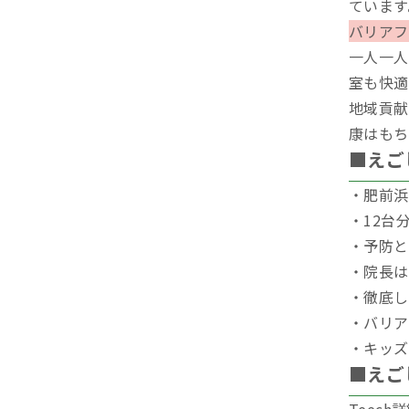
ています
バリアフ
一人一人
室も快適
地域貢献
康はもち
■えご
・肥前浜
・12台
・予防と
・院長は
・徹底し
・バリア
・キッズ
■えご
Teec