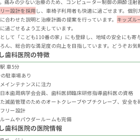
。痛みの少ない治療のため、コンピューター制御の麻酔注射
リー設計を採用
し、車椅子利用者も快適に過ごせます。個別
に合わせた説明と治療計画の提案を行っています。
キッズル
に過ごせるよう工夫しています。
として「こども110番の家」にも登録し、地域の安全にも寄
ろん、総合的な満足度の向上を目指しています。どうぞお気
し歯科医院の特徴
駅 車5分
分の駐車場あり
メインテナンスに注力
日本歯周病学会会員、歯科医師臨床研修指導歯科医の資格
た滅菌管理のためのオートクレーブやプチクレーブ、安全を確
フリー設計
ルームやパウダールームも完備
し歯科医院の医院情報
h詳細ページ：