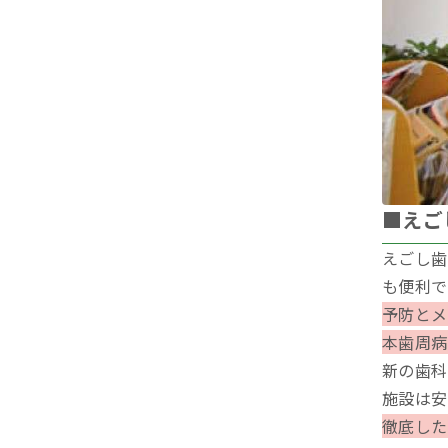
■えご
えごし歯
も便利で
予防とメ
本歯周病
新の歯科
施設は安
徹底した