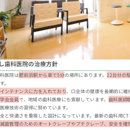
し歯科医院の治療方針
科医院は
肥前浜駅から車で5分
の場所にあります。
12台分の
す。
インテナンスに力を入れており
、口全体の健康を長期的に維
学会会員
で、地域の歯科医療にも貢献しています。
歯科医師
医療技術の習得に努めています。
全と快適さを重視した設計になっています。最新の歯科用C
滅菌管理のためのオートクレーブやプチクレーブ、安全を確保