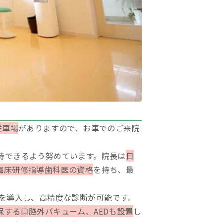
駐車場
がありますので、お車でのご来院
持できるよう努めています。院長は
日
臨床研修指導歯科医の資格
を持ち、最
Tを導入し、高精度な診断が可能です。
する口腔外バキューム、AEDも設置
し