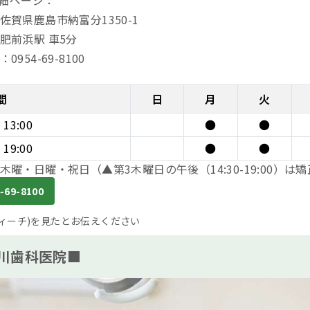
佐賀県鹿島市納富分1350-1
肥前浜駅 車5分
0954-69-8100
間
日
月
火
~ 13:00
●
●
~ 19:00
●
●
木曜・日曜・祝日（▲第3木曜日の午後（14:30-19:00）は
-69-8100
(ティーチ)を見たとお伝えください
川歯科医院■