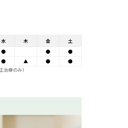
水
木
金
土
●
●
●
●
▲
●
●
矯正治療のみ）