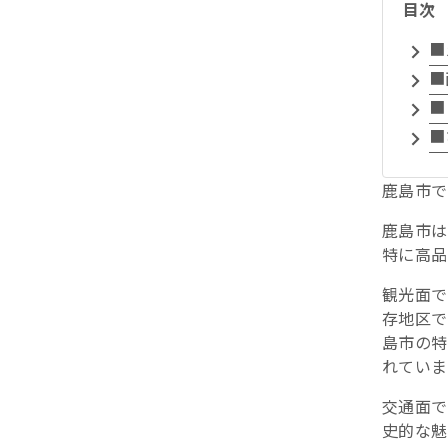
目次
■
■
■
■
鹿島市で
鹿島市は
特に高品
観光面で
存地区で
島市の特
れていま
交通面で
史的な魅