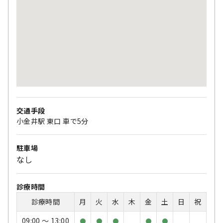
交通手段
小金井駅 東口 車で5分
駐車場
なし
診療時間
診療時間
月
火
水
木
金
土
日
祝
09:00 〜 13:00
●
●
●
●
●