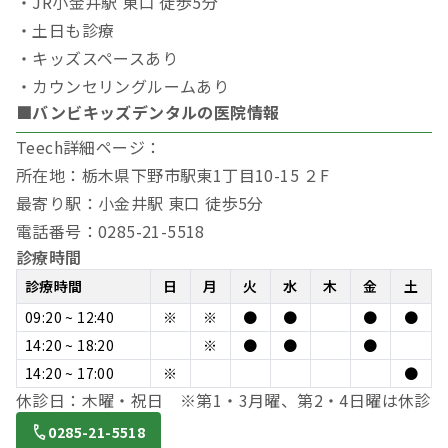
・JR小金井駅 東口 徒歩5分
・土日も診療
・キッズスペースあり
・カウンセリングルームあり
■バンビキッズデンタルの医院情報
Teech詳細ページ：
所在地：栃木県下野市駅東1丁目10-15 ２F
最寄り駅：小金井駅 東口 徒歩5分
電話番号：0285-21-5518
診療時間
診療時間
日
月
火
水
木
金
土
09:20 ~ 12:40
※
※
●
●
●
●
14:20 ~ 18:20
※
●
●
●
14:20 ~ 17:00
※
●
休診日：木曜・祝日 ※第1・3月曜、第2・4日曜は休診
0285-21-5518