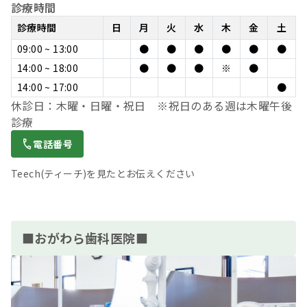
診療時間
診療時間
日
月
火
水
木
金
土
09:00 ~ 13:00
●
●
●
●
●
●
14:00 ~ 18:00
●
●
●
※
●
14:00 ~ 17:00
●
休診日：木曜・日曜・祝日 ※祝日のある週は木曜午後
診療
電話番号
Teech(ティーチ)を見たとお伝えください
■おがわら歯科医院■