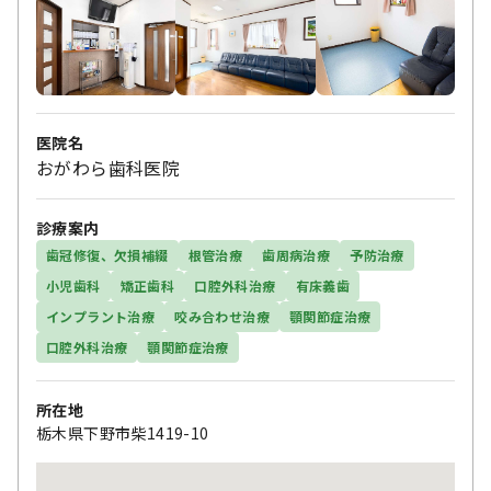
医院名
おがわら歯科医院
診療案内
歯冠修復、欠損補綴
根管治療
歯周病治療
予防治療
小児歯科
矯正歯科
口腔外科治療
有床義歯
インプラント治療
咬み合わせ治療
顎関節症治療
口腔外科治療
顎関節症治療
所在地
栃木県下野市柴1419-10