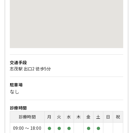
交通手段
志茂駅 出口2 徒歩5分
駐車場
なし
診療時間
診療時間
月
火
水
木
金
土
日
祝
09:00 〜 18:00
●
●
●
●
●