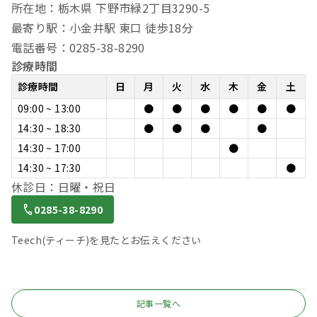
所在地：栃木県 下野市緑2丁目3290-5
最寄り駅：小金井駅 東口 徒歩18分
電話番号：0285-38-8290
診療時間
診療時間
日
月
火
水
木
金
土
09:00 ~ 13:00
●
●
●
●
●
●
14:30 ~ 18:30
●
●
●
●
14:30 ~ 17:00
●
14:30 ~ 17:30
●
休診日：日曜・祝日
0285-38-8290
Teech(ティーチ)を見たとお伝えください
記事一覧へ