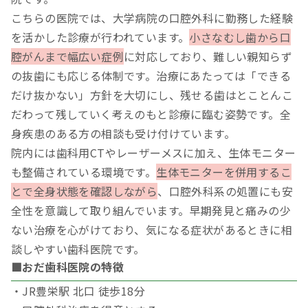
こちらの医院では、大学病院の口腔外科に勤務した経験
を活かした診療が行われています。
小さなむし歯から口
腔がんまで幅広い症例
に対応しており、難しい親知らず
の抜歯にも応じる体制です。治療にあたっては「できる
だけ抜かない」方針を大切にし、残せる歯はとことんこ
だわって残していく考えのもと診療に臨む姿勢です。全
身疾患のある方の相談も受け付けています。
院内には歯科用CTやレーザーメスに加え、生体モニター
も整備されている環境です。
生体モニターを併用するこ
とで全身状態を確認しながら
、口腔外科系の処置にも安
全性を意識して取り組んでいます。早期発見と痛みの少
ない治療を心がけており、気になる症状があるときに相
談しやすい歯科医院です。
■おだ歯科医院の特徴
・JR豊栄駅 北口 徒歩18分