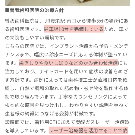
■曽我歯科医院の治療方針
曽我歯科医院は、JR豊栄駅 南口から徒歩5分の場所にあ
る歯科医院です。
駐車場10台を完備している
ため、車で
の来院もしやすい環境です。
こちらの医院では、インプラント治療から予防・メンテ
ナンスまで、幅広い診療ニーズに応える体制が整ってい
ます。
歯ぎしりや食いしばりなどのかみ合わせ治療
にも
注力しており、ナイトガードを用いて症状の改善をめざ
す方針です。症例によっては歯科技工士が直接口内を確
認し、自然で調和の取れた詰め物・被せ物を製作する体
制で取り組んでいます。丁寧なカウンセリングによって
根本的な原因を見つけ出し、わかりやすい説明を重ねて
患者様の納得につなげる姿勢が特徴です。
設備面では、歯科用CTに加えて炭酸ガスレーザー治療器
を導入しています。
レーザー治療器を活用することで痛