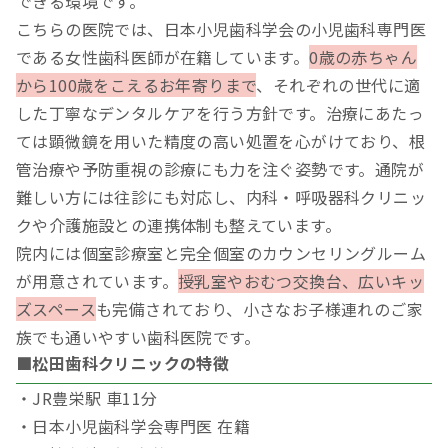
できる環境です。
こちらの医院では、日本小児歯科学会の小児歯科専門医
である女性歯科医師が在籍しています。
0歳の赤ちゃん
から100歳をこえるお年寄りまで
、それぞれの世代に適
した丁寧なデンタルケアを行う方針です。治療にあたっ
ては顕微鏡を用いた精度の高い処置を心がけており、根
管治療や予防重視の診療にも力を注ぐ姿勢です。通院が
難しい方には往診にも対応し、内科・呼吸器科クリニッ
クや介護施設との連携体制も整えています。
院内には個室診療室と完全個室のカウンセリングルーム
が用意されています。
授乳室やおむつ交換台、広いキッ
ズスペース
も完備されており、小さなお子様連れのご家
族でも通いやすい歯科医院です。
■松田歯科クリニックの特徴
・JR豊栄駅 車11分
・日本小児歯科学会専門医 在籍