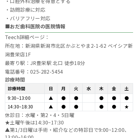
・口腔外科治療を得意とする
・訪問診療に対応
・バリアフリー対応
■おだ歯科医院の医院情報
Teech詳細ページ：
所在地：新潟県新潟市北区かぶとやま2-1-62 ベイシア新
潟豊栄店1F
最寄り駅：JR豊栄駅 北口 徒歩18分
電話番号：025-282-5454
診療時間
診療時間
日
月
火
水
木
金
土
9:30~13:00
▲
●
●
●
●
●
14:30~18:30
▲
●
●
●
●
★
休診日：水曜・第2・4・5日曜
★土曜午後は14:30~17:30
▲第1/3日曜は手術・紹介などの特診日で9:00~12:00、
13:00~16:00