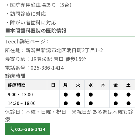
・医院専用駐車場あり（5台）
・訪問診療に対応
・障がい者歯科に対応
■本間歯科医院の医院情報
Teech詳細ページ：
所在地：新潟県新潟市北区朝日町2丁目1-2
最寄り駅：JR豊栄駅 南口 徒歩15分
電話番号：025-386-1414
診療時間
診療時間
日
月
火
水
木
金
土
9:00 ~ 13:00
●
●
●
●
●
14:30 ~ 18:00
●
●
●
●
●
休診日：木曜・日曜・祝日 ※祝日がある週は木曜も診
療
025-386-1414