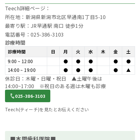
Teech詳細ページ：
所在地：新潟県新潟市北区早通南1丁目5-10
最寄り駅：JR早通駅 南口 徒歩1分
電話番号：025-386-3103
診療時間
診療時間
日
月
火
水
木
金
土
9:00 ~ 12:00
●
●
●
●
●
14:00 ~ 19:00
●
●
●
●
▲
休診日：木曜・日曜・祝日 ▲土曜午後は
14:00~17:00 ※祝日のある週は木曜も診療
025-386-3103
Teech(ティーチ)を見たとお伝えください
■本間歯科医院■