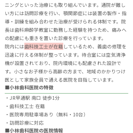
ニングといった治療にも取り組んでいます。通院が難し
い方には訪問診療を行い、顎関節症には装置の製作・指
導・訓練を組み合わせた治療が受けられる体制です。院
長は歯科麻酔学教室に勤務した経験を持つため、痛みへ
の配慮にも重きを置いた診療を行っています。
院内には
歯科技工士が在籍
しているため、義歯の修理を
迅速に行える体制が整っています。待合室には空気清浄
機が設置されており、院内環境にも配慮された設計で
す。小さなお子様から高齢の方まで、地域のかかりつけ
医として家族全員で通える医院を目指しています。
■小林歯科医院の特徴
・JR早通駅 南口 徒歩1分
・歯科技工士 在籍
・医院専用駐車場あり（無料・10台）
・訪問診療に対応
■小林歯科医院の医院情報