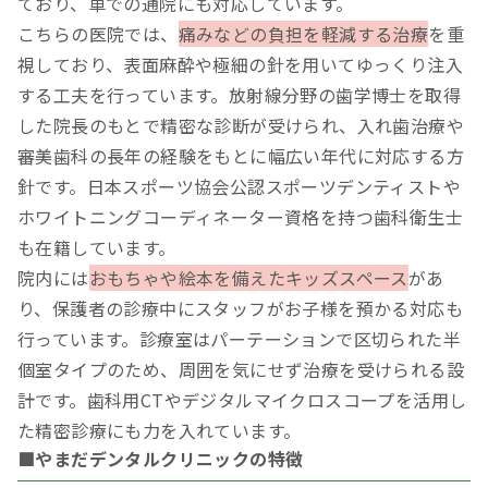
ており、車での通院にも対応しています。
こちらの医院では、
痛みなどの負担を軽減する治療
を重
視しており、表面麻酔や極細の針を用いてゆっくり注入
する工夫を行っています。放射線分野の歯学博士を取得
した院長のもとで精密な診断が受けられ、入れ歯治療や
審美歯科の長年の経験をもとに幅広い年代に対応する方
針です。日本スポーツ協会公認スポーツデンティストや
ホワイトニングコーディネーター資格を持つ歯科衛生士
も在籍しています。
院内には
おもちゃや絵本を備えたキッズスペース
があ
り、保護者の診療中にスタッフがお子様を預かる対応も
行っています。診療室はパーテーションで区切られた半
個室タイプのため、周囲を気にせず治療を受けられる設
計です。歯科用CTやデジタルマイクロスコープを活用し
た精密診療にも力を入れています。
■やまだデンタルクリニックの特徴