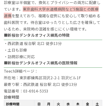
診療室は半個室で、換気とプライバシーの両方に配慮し
ています。
東京歯科大学水道橋病院など5施設との医療
連携
を整えており、複雑な症例にも安心して取り組める
歯科医院です。待合室はゆったりとした広さを確保して
いるため、来院時の混雑を感じにくい環境です。
■新桜台デンタルオフィス練馬の特徴
・西武鉄道 桜台駅 北口 徒歩13分
・土日も診療
・訪問診療に対応
■新桜台デンタルオフィス練馬の医院情報
Teech詳細ページ：
所在地：東京都練馬区羽沢2-2-1 羽沢ビル1F
最寄り駅：西武鉄道 桜台駅 北口 徒歩13分
電話番号：03-6914-5353
診療時間
診療時間
日
月
火
水
木
金
土