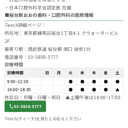
・日本口腔外科学会認定医 在籍
■桜台駅おおの歯科・口腔外科の医院情報
Teech詳細ページ：
所在地：東京都練馬区桜台1丁目4-1 クウォータービル
2F
最寄り駅：西武鉄道 桜台駅 南口 徒歩1分
電話番号：03-5838-5777
診療時間
診療時間
日
月
火
水
木
金
土
9:00~12:30
●
●
●
●
●
14:00~18:30
●
●
●
●
▲
休診日：月曜・日曜・祝日 ▲土曜午後は14:00~17:00
03-5838-5777
Teech(ティーチ)を見たとお伝えください