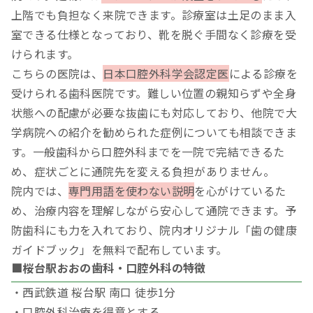
上階でも負担なく来院できます。診療室は土足のまま入
室できる仕様となっており、靴を脱ぐ手間なく診療を受
けられます。
こちらの医院は、
日本口腔外科学会認定医
による診療を
受けられる歯科医院です。難しい位置の親知らずや全身
状態への配慮が必要な抜歯にも対応しており、他院で大
学病院への紹介を勧められた症例についても相談できま
す。一般歯科から口腔外科までを一院で完結できるた
め、症状ごとに通院先を変える負担がありません。
院内では、
専門用語を使わない説明
を心がけているた
め、治療内容を理解しながら安心して通院できます。予
防歯科にも力を入れており、院内オリジナル「歯の健康
ガイドブック」を無料で配布しています。
■桜台駅おおの歯科・口腔外科の特徴
・西武鉄道 桜台駅 南口 徒歩1分
・口腔外科治療を得意とする