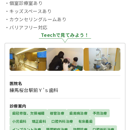
・個室診療室あり
・キッズスペースあり
・カウンセリングルームあり
・バリアフリー対応
Teechで見てみよう！
医院名
練馬桜台駅前Ｙ’ｓ歯科
診療案内
歯冠修復、欠損補綴
根管治療
歯周病治療
予防治療
小児歯科
矯正歯科
口腔外科治療
有床義歯
インプラント治療
顎関節症治療
訪問診療
口腔外科治療