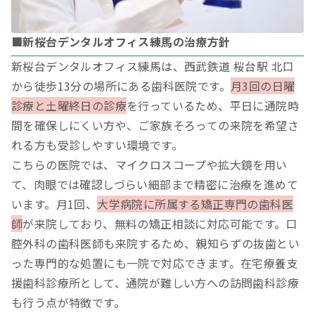
■新桜台デンタルオフィス練馬の治療方針
新桜台デンタルオフィス練馬は、西武鉄道 桜台駅 北口
から徒歩13分の場所にある歯科医院です。
月3回の日曜
診療と土曜終日の診療
を行っているため、平日に通院時
間を確保しにくい方や、ご家族そろっての来院を希望さ
れる方も受診しやすい環境です。
こちらの医院では、マイクロスコープや拡大鏡を用い
て、肉眼では確認しづらい細部まで精密に治療を進めて
います。月1回、
大学病院に所属する矯正専門の歯科医
師
が来院しており、無料の矯正相談に対応可能です。口
腔外科の歯科医師も来院するため、親知らずの抜歯とい
った専門的な処置にも一院で対応できます。在宅療養支
援歯科診療所として、通院が難しい方への訪問歯科診療
も行う点が特徴です。