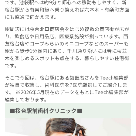
です。池袋駅へは約9分と都心への移動もしやすく、新
桜台駅から有楽町線へ乗り換えれば六本木・有楽町方面
にも直通で向かえます。
駅周辺には桜台北口商店会をはじめ複数の商店街が広が
り、飲食店や日用品店、医療系施設が揃っています。西
友桜台店やコープみらいのミニコープなどのスーパーも
駅から徒歩1分圏内にあり、千川通り沿いには春に桜並
木を楽しめるスポットも点在する、暮らしやすい住宅街
です。
そこで今回は、桜台駅にある歯医者さんをTeech編集部
が独自で収集し、歯科医院を7医院厳選してご紹介しま
す。 ※2026年5月現在のデータをもとにTeech編集部が
編集しております。
■桜台駅前歯科クリニック■