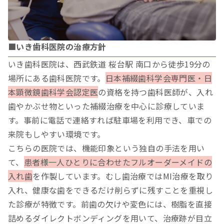
■いき歯科医院の治療方針
いき歯科医院は、西武鉄道 桜台駅 南口から徒歩19分の
場所にある歯科医院です。
日本補綴歯科学会専門医・日
本顕微鏡歯科学会認定医
の資格を持つ歯科医師が、入れ
歯やかぶせ物といった補綴治療を中心に診療していま
す。事前に電話で連絡すれば駐車場を利用でき、車での
来院もしやすい環境です。
こちらの医院では、機能印象という独自の手法を用い
て、
患者様一人ひとりに合わせたフルオーダーメイドの
入れ歯
を作製しています。むし歯治療ではMI治療を取り
入れ、健康な歯をできるだけ削らずに残すことを重視し
た診療が特徴です。前歯の欠けや変色には、樹脂を直接
詰めるダイレクトボンディングを用いて、治療跡が目立