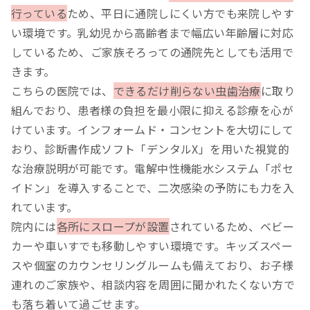
行っている
ため、平日に通院しにくい方でも来院しやす
い環境です。乳幼児から高齢者まで幅広い年齢層に対応
しているため、ご家族そろっての通院先としても活用で
きます。
こちらの医院では、
できるだけ削らない虫歯治療
に取り
組んでおり、患者様の負担を最小限に抑える診療を心が
けています。インフォームド・コンセントを大切にして
おり、診断書作成ソフト「デンタルX」を用いた視覚的
な治療説明が可能です。電解中性機能水システム「ポセ
イドン」を導入することで、二次感染の予防にも力を入
れています。
院内には
各所にスロープが設置
されているため、ベビー
カーや車いすでも移動しやすい環境です。キッズスペー
スや個室のカウンセリングルームも備えており、お子様
連れのご家族や、相談内容を周囲に聞かれたくない方で
も落ち着いて過ごせます。