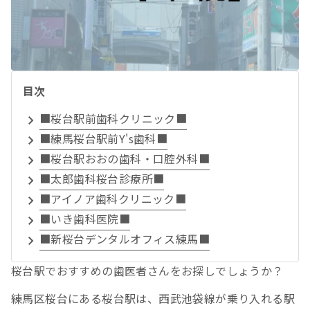
目次
■桜台駅前歯科クリニック■
■練馬桜台駅前Y's歯科■
■桜台駅おおの歯科・口腔外科■
■太郎歯科桜台診療所■
■アイノア歯科クリニック■
■いき歯科医院■
■新桜台デンタルオフィス練馬■
桜台駅でおすすめの歯医者さんをお探しでしょうか？
練馬区桜台にある桜台駅は、西武池袋線が乗り入れる駅