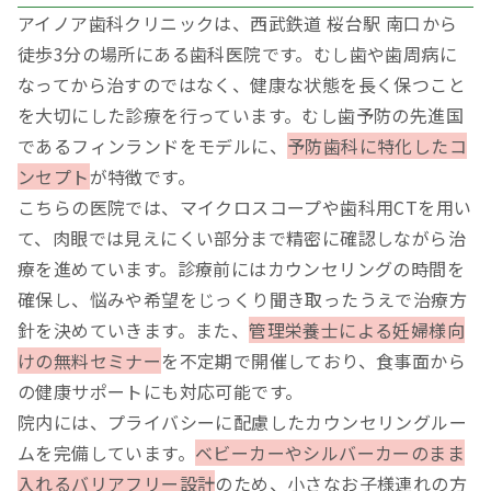
アイノア歯科クリニックは、西武鉄道 桜台駅 南口から
徒歩3分の場所にある歯科医院です。むし歯や歯周病に
なってから治すのではなく、健康な状態を長く保つこと
を大切にした診療を行っています。むし歯予防の先進国
であるフィンランドをモデルに、
予防歯科に特化したコ
ンセプト
が特徴です。
こちらの医院では、マイクロスコープや歯科用CTを用い
て、肉眼では見えにくい部分まで精密に確認しながら治
療を進めています。診療前にはカウンセリングの時間を
確保し、悩みや希望をじっくり聞き取ったうえで治療方
針を決めていきます。また、
管理栄養士による妊婦様向
けの無料セミナー
を不定期で開催しており、食事面から
の健康サポートにも対応可能です。
院内には、プライバシーに配慮したカウンセリングルー
ムを完備しています。
ベビーカーやシルバーカーのまま
入れるバリアフリー設計
のため、小さなお子様連れの方