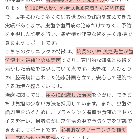
ります。
約100年の歴史を持つ地域密着型の歯科医院
で、長年にわたり多くの患者様の歯の健康を支えてきた
実績があります。虫歯や歯周病の治療だけでなく、予防
を重視した診療を行い、患者様が健康な歯を長く維持で
きるようサポートです。
こちらのクリニックの特徴は、
院長の小林 茂之先生が歯
学博士・補綴学会認定医
であり、専門的な知識と技術を
活かした治療を提供している点です。患者様一人ひとり
の口腔環境に合わせた治療計画を立て、安心して通院で
きる環境を整えています。
治療に関しては、
痛みに配慮した治療
を心がけ、できる
だけ負担の少ない方法を採用しています。また、虫歯や
歯周病を防ぐために、ブラッシング指導や食事のアドバ
イスを行い、患者様が日常生活の中で予防ケアを実践で
きるようサポートです。
定期的なクリーニングも推奨
し、予防歯科の重要性
を伝えています。