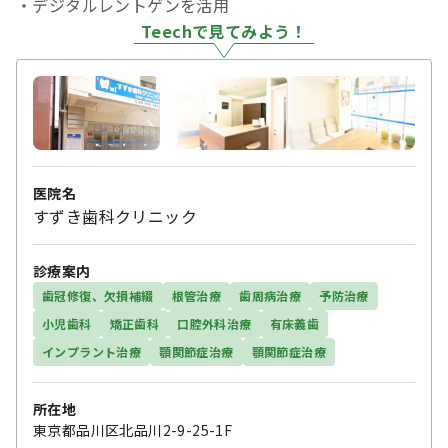
・デジタルレントゲンを活用
Teechで見てみよう！
医院名
すずき歯科クリニック
診療案内
歯冠修復、欠損補綴
根管治療
歯周病治療
予防治療
小児歯科
矯正歯科
口腔外科治療
有床義歯
インプラント治療
顎関節症治療
顎関節症治療
所在地
東京都品川区北品川2-9-25-1F