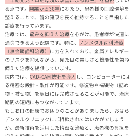
る点です。
開業から38年
にわたり、患者様の口腔環境を
整えることで、歯の健康を長く維持することを目指した
診療を行っています。
治療では、
痛みを抑えた治療
を心がけ、患者様が快適に
通院できるよう配慮です。特に、
ノンメタル歯科治療
（無金属歯科治療）
に力を入れており、金属アレルギー
のリスクを抑えながら、見た目の美しさと機能性を兼ね
備えた治療を提供しています。
院内では、
CAD-CAM技術を導入
し、コンピューターによ
る精密な設計・製作が可能です。修復物や補綴物（詰め
物・被せ物）を翌日には完成させることが可能で、治療
期間の短縮にもつながっています。
もしお口の健康でお困りのことがありましたら、おはら
デンタルクリニックにご相談されてはいかがでしょう
か。最新技術を活用した精密な治療と、患者様の負担を
抑えた診療で、より快適な歯科治療を受けることができ