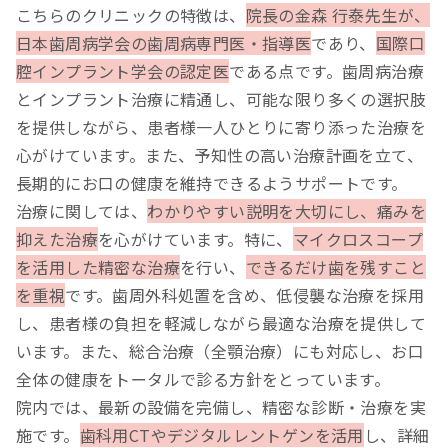
こちらのクリニックの特徴は、
院長の金森 行泰先生が、
日本歯周病学会の歯周病専門医・指導医
であり、
国際口
腔インプラント学会の認定医
である点です。歯周病治療
とインプラント治療に精通し、可能な限り多くの選択肢
を提供しながら、患者様一人ひとりに寄り添った治療を
心がけています。また、予知性の高い治療計画を立て、
長期的にお口の健康を維持できるようサポートです。
治療に関しては、
わかりやすい説明を大切にし、痛みを
抑えた治療
を心がけています。特に、
マイクロスコープ
を活用した精密な治療
を行い、
できるだけ歯を残すこと
を重視
です。歯周外科処置を含め、低侵襲な治療を採用
し、患者様の負担を軽減しながら最適な治療を提供して
います。また、総合治療（全顎治療）にも対応し、お口
全体の健康をトータルで診る方針をとっています。
院内では、最新の設備を完備し、精密な診断・治療を実
施です。
歯科用CTやデジタルレントゲンを活用
し、詳細