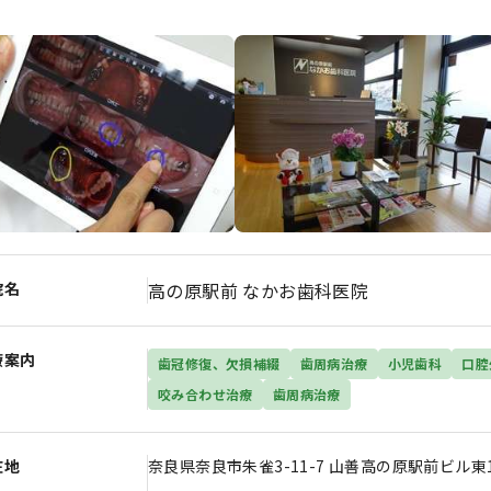
院名
高の原駅前 なかお歯科医院
療案内
歯冠修復、欠損補綴
歯周病治療
小児歯科
口腔
咬み合わせ治療
歯周病治療
在地
奈良県奈良市朱雀3-11-7 山善高の原駅前ビル東1