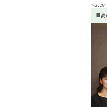
※202
■高