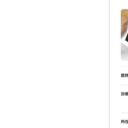
医
診
所