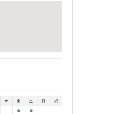
木
金
土
日
祝
●
●