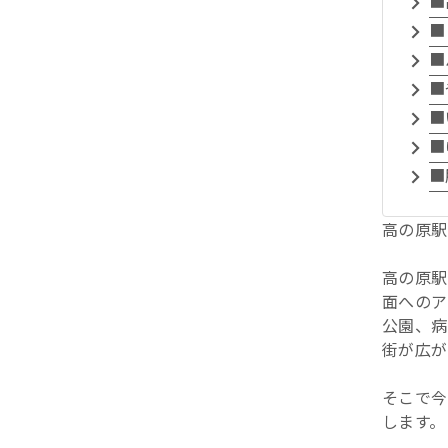
■
■
■
■
■
■
■
高の原駅
高の原駅
面へのア
公園、病
街が広が
そこで今
します。