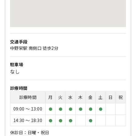
交通手段
中野栄駅 南側口 徒歩2分
駐車場
なし
診療時間
診療時間
月
火
水
木
金
土
日
祝
09:00 〜 13:00
●
●
●
●
●
●
14:30 〜 18:30
●
●
●
●
休診日：日曜・祝日