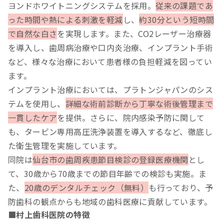
ヨンドホワイトニングシステムを採用。
従来の課題であ
った時間や熱による刺激を軽減
し、
約30分という短時間
で自然な白さ
を実現します。また、CO2レーザー治療器
を導入し、歯周病治療や口内炎治療、インプラント手術
など、様々な治療において患者様の負担軽減を図ってい
ます。
インプラント治療においては、プラトンジャパンのシス
テムを使用し、
詳細な術前診断から丁寧な術後管理まで
一貫したケア
を提供。さらに、院内感染予防に関して
も、タービン専用高圧洗浄装置を導入するなど、徹底し
た衛生管理を実施しています。
同院は
仙台市の歯周疾患節目検診の登録医療機関
とし
て、30歳から70歳までの節目年齢での検診も実施。ま
た、
20歳のデンタルチェック（無料）
も行っており、予
防歯科の観点からも地域の歯科医療に貢献しています。
■村上歯科医院の特徴