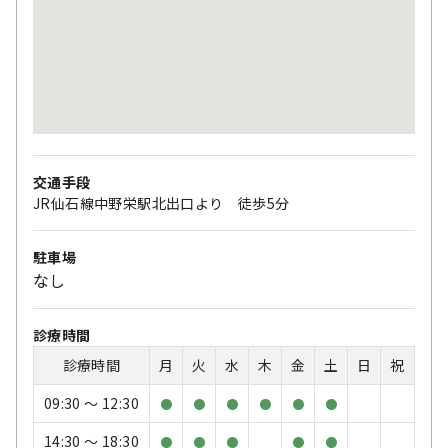
交通手段
JR仙石線中野栄駅北出口より 徒歩5分
駐車場
なし
診療時間
診療時間
月
火
水
木
金
土
日
祝
09:30 〜 12:30
●
●
●
●
●
●
14:30 〜 18:30
●
●
●
●
●