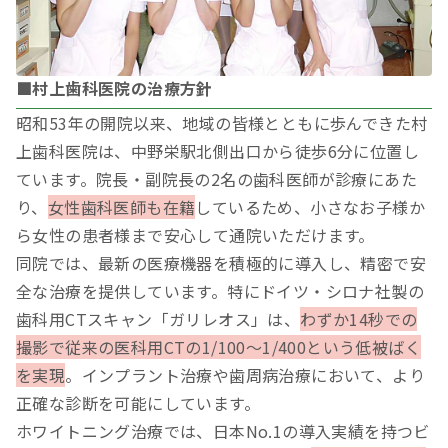
■村上歯科医院の治療方針
昭和53年の開院以来、地域の皆様とともに歩んできた村
上歯科医院は、中野栄駅北側出口から徒歩6分に位置し
ています。院長・副院長の2名の歯科医師が診療にあた
り、
女性歯科医師も在籍
しているため、小さなお子様か
ら女性の患者様まで安心して通院いただけます。
同院では、最新の医療機器を積極的に導入し、精密で安
全な治療を提供しています。特にドイツ・シロナ社製の
歯科用CTスキャン「ガリレオス」は、
わずか14秒での
撮影で従来の医科用CTの1/100～1/400という低被ばく
を実現
。インプラント治療や歯周病治療において、より
正確な診断を可能にしています。
ホワイトニング治療では、日本No.1の導入実績を持つビ