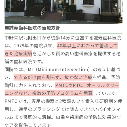
■誠寿歯科医院の治療方針
中野栄駅北側出口から徒歩14分に位置する誠寿歯科医院
は、1979年の開院以来、
40年以上にわたって蓄積して
きた治療実績
を活かした質の高い歯科医療を提供する老
舗の歯科医院です。
同院では、MI（Minimum Intervention）の考えに基づ
き、
できるだけ歯を削らず、抜かない治療
を推進。予防
歯科に力を入れており、
PMTCやPTC、オーラルクリー
ニングなど、複数の予防プログラムを用意
しています。
PMTCでは、専用の機器と2種類のフッ素入り研磨剤を使
用し、通常のブラッシングでは除去できないバイオフィ
ルムまで徹底的に清掃。虫歯や歯周病の予防に効果的な
ケアを提供しています。