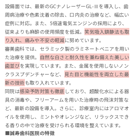
設備面では、最新のGCナノレーザーGL-Ⅲを導入し、歯
周病治療や色素沈着の除去、口内炎の治療など、幅広い
症例に対応。また、5倍速電気エンジンの採用により、
従来よりも麻酔の使用頻度を低減。
笑気吸入鎮静法も取
り入れ、痛みや不安の軽減
に努めています。
審美歯科では、セラミック製のラミネートベニアを用い
た治療を提供。
自然な白さと耐久性を兼ね備えた美しい
歯並び
を実現しています。また、金属を使用しないノン
クラスプデンチャーなど、
見た目と機能性を両立した最
新の技術
も取り入れています。
同院は
感染予防対策も徹底
しており、超酸化水による器
具の消毒や、フリーアームを用いた治療時の飛沫対策な
ど、最新の設備を導入。さらに、診療室内にはアロマオ
イルを使用し、ミントやオレンジなど、リラックスでき
る香りの中で治療を受けられる環境を整えています。
■誠寿歯科医院の特徴