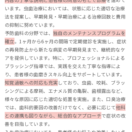
います。虫歯治療においては、状態に応じた適切な治療
法を提案し、早期発見・早期治療による治療回数と費用
の抑制に努めています。
予防歯科の分野では、
独自のメンテナンスプログラムを
確立
。1ヶ月から6ヶ月の間隔で定期健診を実施し、症状
の再発防止から新たな病変の早期発見まで、継続的なケ
アを提供しています。特に、プロフェッショナルによる
ブラッシング指導では、実践を交えた丁寧な指導によ
り、患者様の歯磨きスキル向上をサポートしています。
知覚過敏への対応も充実
しており、虫歯、咬耗、ブラッ
シングによる摩耗、エナメル質の亀裂、歯根露出など、
様々な原因に応じた適切な処置を実施。また、口臭治療
では、歯科的要因の改善だけでなく、必要に応じて
他科
との連携も図りながら、総合的なアプローチ
で症状の改
善を目指しています。
入れ歯治療においても、患者様のお悩みや改善したい点