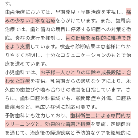
す。
虫歯治療においては、早期発見・早期治療を重視し、
痛
みの少ない丁寧な治療
を心がけています。また、歯周病
治療では、歯と歯肉の境目に停滞する細菌への対策を徹
底。炎症の進行を抑制し、
歯の健康を長期的に維持でき
るよう支援
しています。検査や診断結果は患者様にわか
りやすく説明し、十分なコミュニケーションのもとで治
療を進めています。
小児歯科では、
お子様一人ひとりの年齢や成長段階に合
わせた診療
を提供。乳歯期からの適切なケアにより、永
久歯の歯並びや噛み合わせの改善を目指しています。さ
らに、歯科口腔外科領域でも、顎関節症や外傷、口腔粘
膜疾患など、幅広い症例に対応可能です。
予防歯科にも注力しており、
歯科衛生士による専門的な
クリーニングと、効果的な歯磨き指導
を実施。定期健診
を通じて、治療後の経過観察と予防的なケアを継続的に