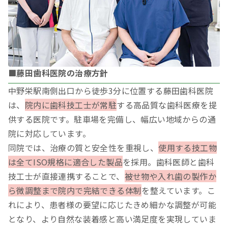
■藤田歯科医院の治療方針
中野栄駅南側出口から徒歩3分に位置する藤田歯科医院
は、
院内に歯科技工士が常駐
する高品質な歯科医療を提
供する医院です。駐車場を完備し、幅広い地域からの通
院に対応しています。
同院では、治療の質と安全性を重視し、
使用する技工物
は全てISO規格に適合した製品
を採用。歯科医師と歯科
技工士が直接連携することで、
被せ物や入れ歯の製作か
ら微調整まで院内で完結できる体制
を整えています。こ
れにより、患者様の要望に応じたきめ細かな調整が可能
となり、より自然な装着感と高い満足度を実現していま