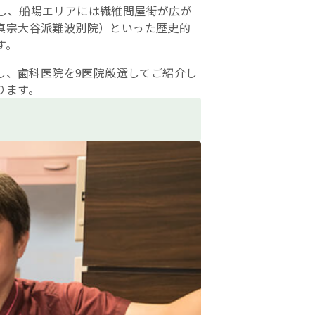
し、船場エリアには繊維問屋街が広が
真宗大谷派難波別院）といった歴史的
す。
集し、歯科医院を9医院厳選してご紹介し
ります。