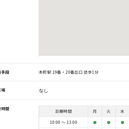
通手段
本町駅 19番・20番出口 徒歩1分
車場
なし
療時間
診療時間
月
火
水
10:00 〜 13:00
●
●
●