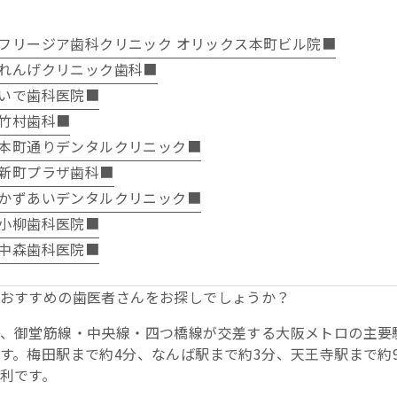
フリージア歯科クリニック オリックス本町ビル院■
れんげクリニック歯科■
いで歯科医院■
竹村歯科■
本町通りデンタルクリニック■
新町プラザ歯科■
かずあいデンタルクリニック■
小柳歯科医院■
中森歯科医院■
おすすめの歯医者さんをお探しでしょうか？
、御堂筋線・中央線・四つ橋線が交差する大阪メトロの主要
す。梅田駅まで約4分、なんば駅まで約3分、天王寺駅まで約
利です。