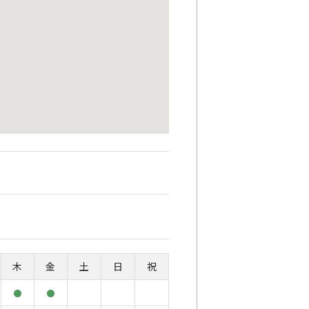
木
金
土
日
祝
●
●