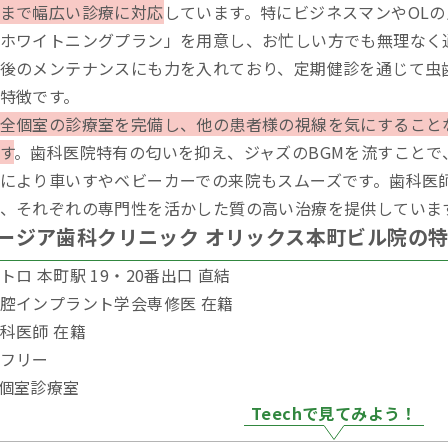
まで幅広い診療に対応
しています。特にビジネスマンやOL
ホワイトニングプラン」を用意し、お忙しい方でも無理なく
後のメンテナンスにも力を入れており、定期健診を通じて虫
特徴です。
全個室の診療室を完備し、他の患者様の視線を気にすること
す
。歯科医院特有の匂いを抑え、ジャズのBGMを流すことで
により車いすやベビーカーでの来院もスムーズです。歯科医
、それぞれの専門性を活かした質の高い治療を提供していま
ージア歯科クリニック オリックス本町ビル院の
トロ 本町駅 19・20番出口 直結
腔インプラント学会専修医 在籍
科医師 在籍
フリー
個室診療室
Teechで見てみよう！