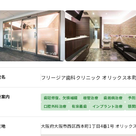
院名
フリージア歯科クリニック オリックス本
療案内
歯冠修復、欠損補綴
根管治療
歯周病治療
予防
口腔外科治療
有床義歯
インプラント治療
顎関
在地
大阪府大阪市西区西本町1丁目4番1号 オリックス