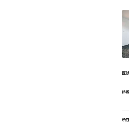
医
診
所