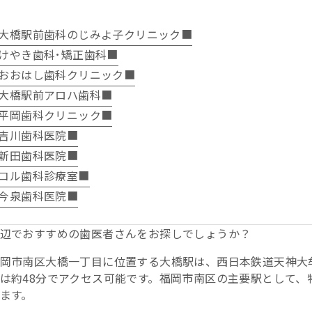
大橋駅前歯科のじみよ子クリニック■
けやき歯科･矯正歯科■
おおはし歯科クリニック■
大橋駅前アロハ歯科■
平岡歯科クリニック■
吉川歯科医院■
新田歯科医院■
コル歯科診療室■
今泉歯科医院■
辺でおすすめの歯医者さんをお探しでしょうか？
岡市南区大橋一丁目に位置する大橋駅は、西日本鉄道天神大
は約48分でアクセス可能です。福岡市南区の主要駅として、
ます。