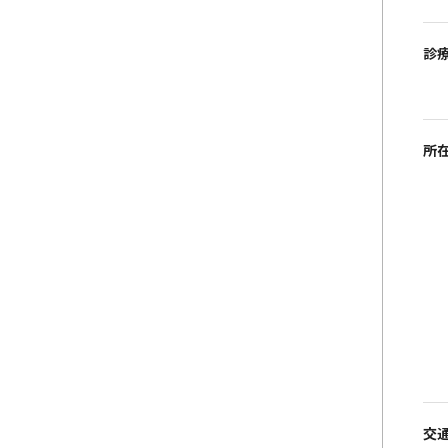
診
所
交