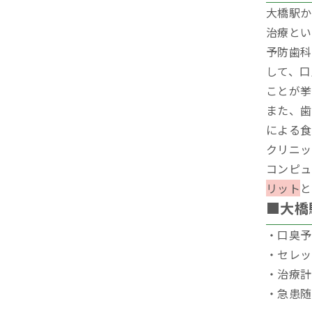
大橋駅か
治療とい
予防歯科
して、口
ことが挙
また、歯
による食
クリニッ
コンピュ
リット
と
■大橋
・口臭予
・セレッ
・治療計
・急患随