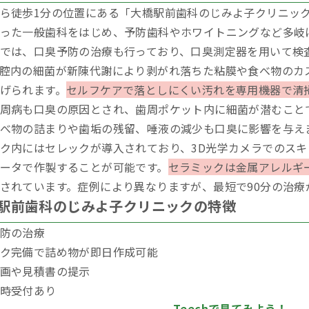
ら徒歩1分の位置にある「大橋駅前歯科のじみよ子クリニッ
った一般歯科をはじめ、予防歯科やホワイトニングなど多岐
では、口臭予防の治療も行っており、口臭測定器を用いて検
腔内の細菌が新陳代謝により剥がれ落ちた粘膜や食べ物のカ
げられます。
セルフケアで落としにくい汚れを専用機器で清
周病も口臭の原因とされ、歯周ポケット内に細菌が潜むこと
べ物の詰まりや歯垢の残留、唾液の減少も口臭に影響を与え
ク内にはセレックが導入されており、3D光学カメラでのス
ータで作製することが可能です。
セラミックは金属アレルギ
されています。症例により異なりますが、最短で90分の治療
駅前歯科のじみよ子クリニックの特徴
防の治療
ク完備で詰め物が即日作成可能
画や見積書の提示
時受付あり
Teechで見てみよう！