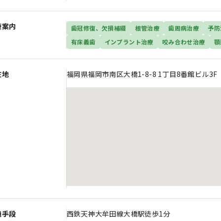
療案内
歯冠修復、欠損補綴
根管治療
歯周病治療
予防
有床義歯
インプラント治療
咬み合わせ治療
顎
在地
福岡県福岡市南区大橋1-8-8 1丁目8番館ビル3F
通手段
西鉄天神大牟田線大橋駅徒歩1分