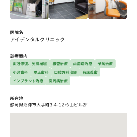
医院名
アイデンタルクリニック
診療案内
歯冠修復、欠損補綴
根管治療
歯周病治療
予防治療
小児歯科
矯正歯科
口腔外科治療
有床義歯
インプラント治療
歯周病治療
所在地
静岡県沼津市大手町3-4-12 杉山ビル2F