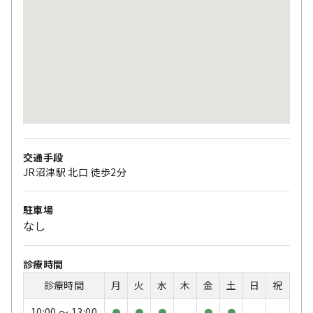
交通手段
JR沼津駅 北口 徒歩2分
駐車場
なし
診療時間
診療時間
月
火
水
木
金
土
日
祝
10:00 〜 13:00
●
●
●
●
●