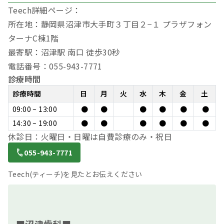
Teech詳細ページ：
所在地：静岡県沼津市大手町３丁目２−１ プラザフォン
ターナC棟1階
最寄駅：沼津駅 南口 徒歩30秒
電話番号：055-943-7771
診療時間
診療時間
日
月
火
水
木
金
土
09:00 ~ 13:00
●
●
●
●
●
●
14:30 ~ 19:00
●
●
●
●
●
●
休診日：火曜日・日曜は自費診療のみ・祝日
055-943-7771
Teech(ティーチ)を見たとお伝えください
■沼津歯科■