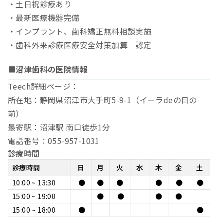
・土日祝診療あり
・最新医療機器完備
・インプラント、歯科矯正無料相談実施
・歯科外来診療医療安全対策加算 認定
■沼津歯科の医院情報
Teech詳細ページ：
所在地：静岡県沼津市大手町5-9-1（イーラdeの目の
前）
最寄駅：沼津駅 南口徒歩1分
電話番号：055-957-1031
診療時間
診療時間
日
月
火
水
木
金
土
10:00 ~ 13:30
●
●
●
●
●
●
15:00 ~ 19:00
●
●
●
●
15:00 ~ 18:00
●
●