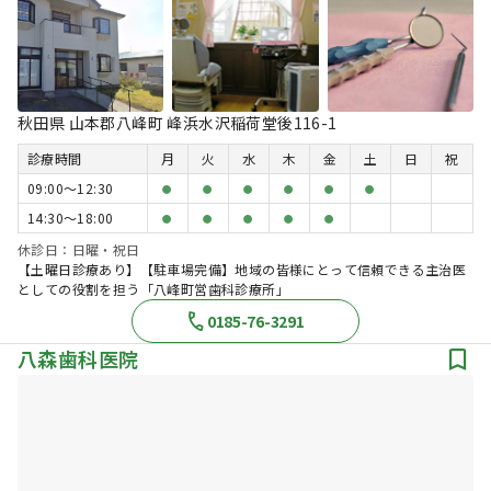
秋田県 山本郡八峰町 峰浜水沢稲荷堂後116-1
診療時間
月
火
水
木
金
土
日
祝
09:00〜12:30
●
●
●
●
●
●
14:30〜18:00
●
●
●
●
●
休診日：日曜・祝日
【土曜日診療あり】【駐車場完備】地域の皆様にとって信頼できる主治医
としての役割を担う「八峰町営歯科診療所」
0185-76-3291
八森歯科医院