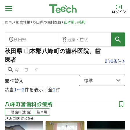
ログイン
HOME
検索結果
秋田県の歯科医院
山本郡八峰町
秋田県
治療・症状
秋田県 山本郡八峰町の歯科医院、歯
医者
詳細条件
並べ替え
標準
該当
1
〜
2
件を表示／全
2
件
八峰町営歯科診療所
一般歯科(虫歯)
駐車場
JR沢目駅 徒歩5分