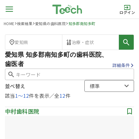
ログイン
HOME
検索結果
愛知県の歯科医院
知多郡南知多町
愛知県
治療・症状
愛知県 知多郡南知多町の歯科医院、
歯医者
詳細条件
並べ替え
標準
該当
1
〜
12
件を表示／全
12
件
中村歯科医院