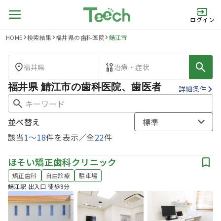
ログイン
HOME
検索結果
福井県の歯科医院
鯖江市
福井県
治療・症状
福井県 鯖江市の歯科医院、歯医者
詳細条件
並べ替え
標準
該当
1
〜
18
件を表示／全
22
件
ほそい矯正歯科クリニック
矯正歯科
自由診療
駐車場
鯖江駅 出入口 徒歩9分