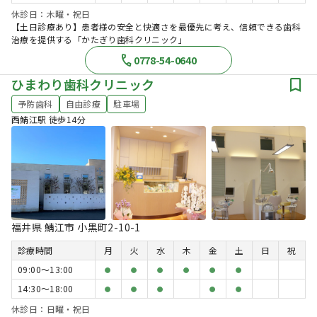
休診日：木曜・祝日
【土日診療あり】患者様の安全と快適さを最優先に考え、信頼できる歯科
治療を提供する「かたぎり歯科クリニック」
0778-54-0640
ひまわり歯科クリニック
予防歯科
自由診療
駐車場
西鯖江駅 徒歩14分
福井県 鯖江市 小黒町2-10-1
診療時間
月
火
水
木
金
土
日
祝
09:00〜13:00
●
●
●
●
●
●
14:30〜18:00
●
●
●
●
●
休診日：日曜・祝日