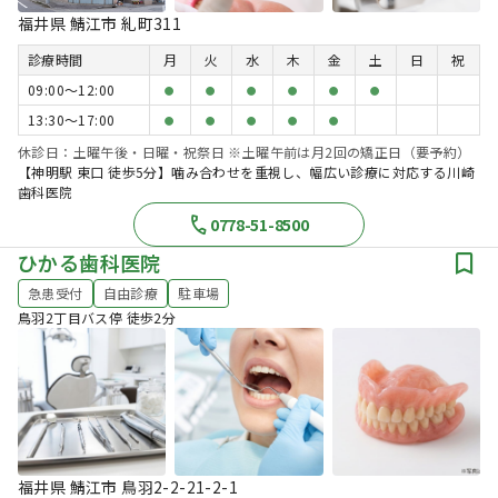
福井県 鯖江市 糺町311
診療時間
月
火
水
木
金
土
日
祝
09:00〜12:00
●
●
●
●
●
●
13:30〜17:00
●
●
●
●
●
休診日：土曜午後・日曜・祝祭日 ※土曜午前は月2回の矯正日（要予約）
【神明駅 東口 徒歩5分】噛み合わせを重視し、幅広い診療に対応する川崎
歯科医院
0778-51-8500
ひかる歯科医院
急患受付
自由診療
駐車場
鳥羽2丁目バス停 徒歩2分
福井県 鯖江市 鳥羽2-2-21-2-1