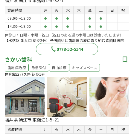
福井県 鯖江市 水落町1-5-32-1
診療時間
月
火
水
木
金
土
日
祝
09:00〜13:00
●
●
●
●
●
14:30〜18:00
●
●
●
●
●
休診日：日曜・木曜・祝日（祝日のある週の木曜日は診療いたします）
【水落駅 出入口 徒歩2分】予防歯科と歯周病治療に取り組む森歯科医院
0778-52-5144
さかい歯科
歯周病治療
急患受付
自由診療
キッズスペース
体育館西バス停 徒歩1分
福井県 鯖江市 東鯖江1-5-21
診療時間
月
火
水
木
金
土
日
祝