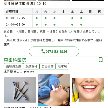
福井県 鯖江市 柳町1-10-10
診療時間
月
火
水
木
金
土
日
祝
09:00〜12:45
●
●
●
●
●
14:00〜18:00
●
●
●
●
●
休診日：木曜日、日曜日、祝日 ※祝日がある週の木曜日は診療していま
す。
【鯖江駅 徒歩2分】予防歯科を重視し、幅広い診療に対応するポプラ歯科
医院
0778-52-9386
森歯科医院
歯周病治療
急患受付
自由診療
駐車場
水落駅 出入口 徒歩2分