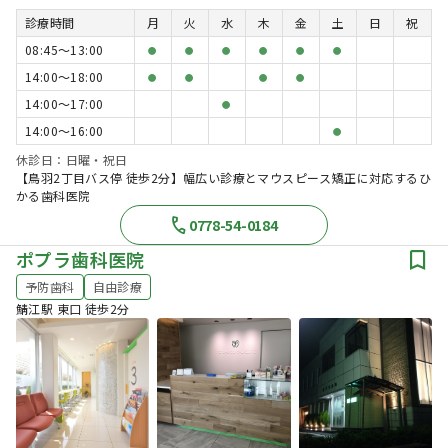
診療時間
月
火
水
木
金
土
日
祝
08:45〜13:00
●
●
●
●
●
●
14:00〜18:00
●
●
●
●
14:00〜17:00
●
14:00〜16:00
●
休診日：日曜・祝日
【鳥羽2丁目バス停 徒歩2分】幅広い診療とマウスピース矯正に対応するひ
かる歯科医院
0778-54-0184
ポプラ歯科医院
予防歯科
自由診療
鯖江駅 東口 徒歩2分