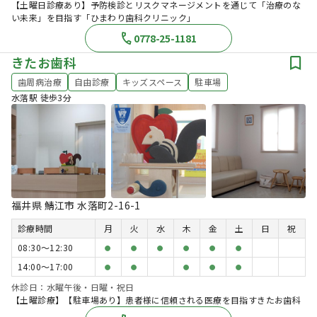
【土曜日診療あり】予防検診とリスクマネージメントを通じて「治療のな
い未来」を目指す「ひまわり歯科クリニック」
0778-25-1181
きたお歯科
歯周病治療
自由診療
キッズスペース
駐車場
水落駅 徒歩3分
福井県 鯖江市 水落町2-16-1
診療時間
月
火
水
木
金
土
日
祝
08:30〜12:30
●
●
●
●
●
●
14:00〜17:00
●
●
●
●
●
休診日：水曜午後・日曜・祝日
【土曜診療】【駐車場あり】患者様に信頼される医療を目指すきたお歯科