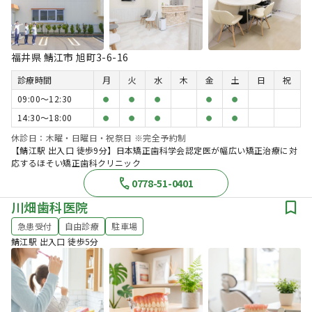
福井県 鯖江市 旭町3-6-16
診療時間
月
火
水
木
金
土
日
祝
09:00〜12:30
●
●
●
●
●
14:30〜18:00
●
●
●
●
●
休診日：木曜・日曜日・祝祭日 ※完全予約制
【鯖江駅 出入口 徒歩9分】日本矯正歯科学会認定医が幅広い矯正治療に対
応するほそい矯正歯科クリニック
0778-51-0401
川畑歯科医院
急患受付
自由診療
駐車場
鯖江駅 出入口 徒歩5分