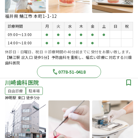
福井県 鯖江市 本町1-1-12
診療時間
月
火
水
木
金
土
日
祝
09:00〜13:00
●
●
●
●
●
●
14:00〜18:00
●
●
●
●
●
休診日：日曜日、祝日 ※診療時間の40分前までに受付をお願い致します。
【鯖江駅 出入口 徒歩5分】予防歯科を重視し、幅広い診療に対応する川畑
歯科医院
0778-51-0418
川崎歯科医院
自由診療
駐車場
神明駅 東口 徒歩5分