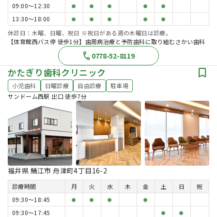
09:00〜12:30
●
●
●
●
●
13:30〜18:00
●
●
●
●
●
休診日：木曜、日曜、祝日 ※祝日がある週の木曜日は診療。
【体育館西バス停 徒歩1分】歯周病治療と予防歯科に取り組むさかい歯科
0778-52-8119
かたぎり歯科クリニック
小児歯科
日曜診療
自由診療
駐車場
サンドーム西駅 出口 徒歩7分
福井県 鯖江市 舟津町4丁目16-2
診療時間
月
火
水
木
金
土
日
祝
09:30〜18:45
●
●
●
●
09:30〜17:45
●
●