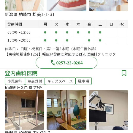
新潟県 柏崎市 松美1-1-31
診療時間
月
火
水
木
金
土
日
祝
09:00〜12:00
●
●
●
●
●
●
15:00〜20:00
●
●
●
●
●
休診日： 日曜・祝祭日・第1・第3木曜（木曜午後休診）
【東柏崎駅徒歩12分】幅広い診療に対応するばんば歯科クリニック
0257-23-0204
登内歯科医院
小児歯科
急患受付
キッズスペース
駐車場
柏崎駅 出入口 車で7分
新潟県 柏崎市 田中23-7