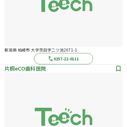
新潟県 柏崎市 大字茨目字二ツ池2071-1
0257-22-0111
片桐eCO歯科医院