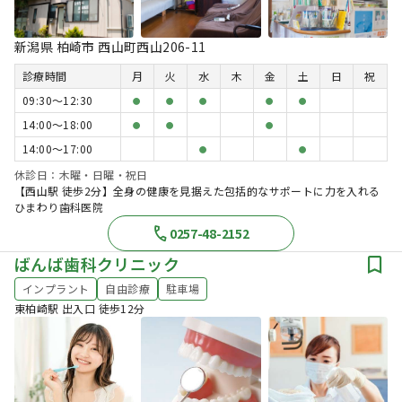
新潟県 柏崎市 西山町西山206-11
診療時間
月
火
水
木
金
土
日
祝
09:30〜12:30
●
●
●
●
●
14:00〜18:00
●
●
●
14:00〜17:00
●
●
休診日：木曜・日曜・祝日
【西山駅 徒歩2分】全身の健康を見据えた包括的なサポートに力を入れる
ひまわり歯科医院
0257-48-2152
ばんば歯科クリニック
インプラント
自由診療
駐車場
東柏崎駅 出入口 徒歩12分