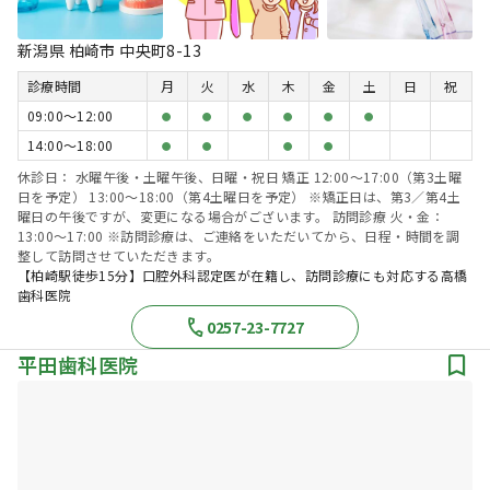
新潟県 柏崎市 中央町8-13
診療時間
月
火
水
木
金
土
日
祝
09:00〜12:00
●
●
●
●
●
●
14:00〜18:00
●
●
●
●
休診日： 水曜午後・土曜午後、日曜・祝日 矯正 12:00～17:00（第3土曜
日を予定） 13:00～18:00（第4土曜日を予定） ※矯正日は、第3／第4土
曜日の午後ですが、変更になる場合がございます。 訪問診療 火・金：
13:00～17:00 ※訪問診療は、ご連絡をいただいてから、日程・時間を調
整して訪問させていただきます。
【柏崎駅徒歩15分】口腔外科認定医が在籍し、訪問診療にも対応する高橋
歯科医院
0257-23-7727
平田歯科医院