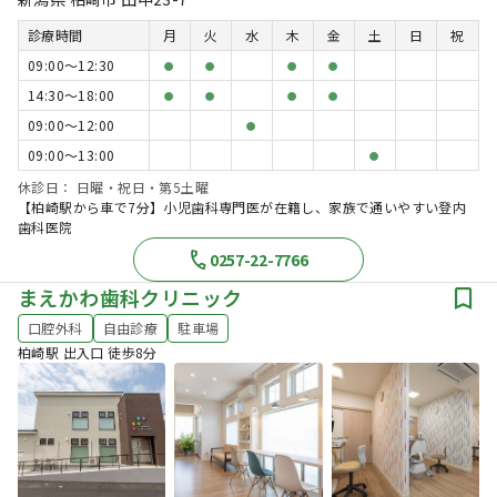
診療時間
月
火
水
木
金
土
日
祝
09:00〜12:30
●
●
●
●
14:30〜18:00
●
●
●
●
09:00〜12:00
●
09:00〜13:00
●
休診日： 日曜・祝日・第5土曜
【柏崎駅から車で7分】小児歯科専門医が在籍し、家族で通いやすい登内
歯科医院
0257-22-7766
まえかわ歯科クリニック
口腔外科
自由診療
駐車場
柏崎駅 出入口 徒歩8分