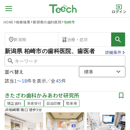
ログイン
HOME
検索結果
新潟県の歯科医院
柏崎市
新潟県
治療・症状
新潟県 柏崎市の歯科医院、歯医者
詳細条件
並べ替え
標準
該当
1
〜
18
件を表示／全
45
件
きたざわ歯科かみあわせ研究所
矯正歯科
急患受付
自由診療
駐車場
JR柏崎駅 南口 徒歩3分