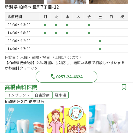
新潟県 柏崎市 鏡町7丁目-12
診療時間
月
火
水
木
金
土
日
祝
09:30〜13:00
●
●
●
●
14:30〜18:30
●
●
●
●
09:30〜12:00
●
14:00〜17:00
●
休診日： 木曜・日曜・祝日 （土曜17:00まで）
【柏崎駅徒歩8分】外科処置にも対応し、幅広い診療で相談しやすいまえ
かわ歯科クリニック
0257-24-4624
高橋歯科医院
インプラント
自由診療
駐車場
柏崎駅 出入口 徒歩15分