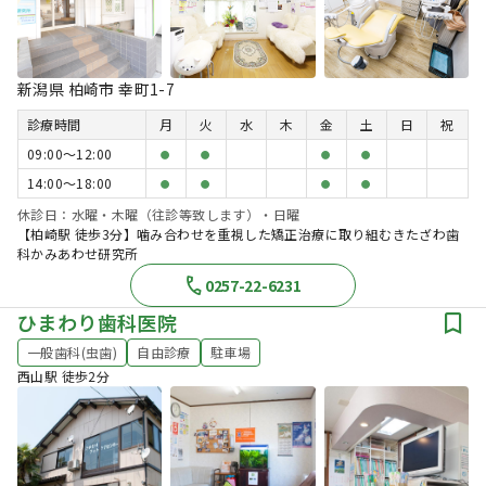
新潟県 柏崎市 幸町1-7
診療時間
月
火
水
木
金
土
日
祝
09:00〜12:00
●
●
●
●
14:00〜18:00
●
●
●
●
休診日：水曜・木曜（往診等致します）・日曜
【柏崎駅 徒歩3分】噛み合わせを重視した矯正治療に取り組むきたざわ歯
科かみあわせ研究所
0257-22-6231
ひまわり歯科医院
一般歯科(虫歯)
自由診療
駐車場
西山駅 徒歩2分