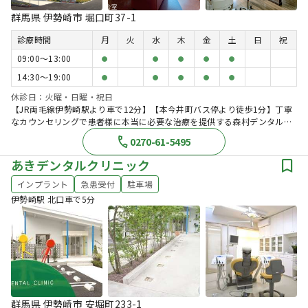
群馬県 伊勢崎市 堀口町37-1
診療時間
月
火
水
木
金
土
日
祝
09:00〜13:00
●
●
●
●
●
14:30〜19:00
●
●
●
●
●
休診日：火曜・日曜・祝日
【JR両毛線伊勢崎駅より車で12分】【本今井町バス停より徒歩1分】丁寧
なカウンセリングで患者様に本当に必要な治療を提供する森村デンタルク
リニック
0270-61-5495
あきデンタルクリニック
インプラント
急患受付
駐車場
伊勢崎駅 北口車で5分
群馬県 伊勢崎市 安堀町233-1