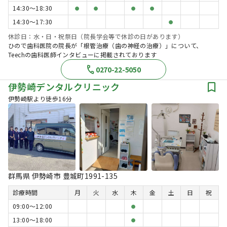
14:30〜18:30
●
●
●
●
14:30〜17:30
●
休診日：水・日・祝祭日（院長学会等で休診の日があります）
ひので歯科医院の院長が「根管治療（歯の神経の治療）」について、
Teechの歯科医師インタビューに掲載されております
0270-22-5050
伊勢崎デンタルクリニック
伊勢崎駅より徒歩16分
群馬県 伊勢崎市 豊城町1991-135
診療時間
月
火
水
木
金
土
日
祝
09:00〜12:00
●
13:00〜18:00
●