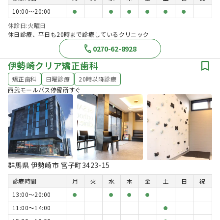
10:00〜20:00
●
●
●
●
●
●
休診日:火曜日
休日診療、平日も20時まで診療しているクリニック
0270-62-8928
伊勢崎クリア矯正歯科
矯正歯科
日曜診療
20時以降診療
西武モールバス停留所すぐ
群馬県 伊勢崎市 宮子町3423-15
診療時間
月
火
水
木
金
土
日
祝
13:00〜20:00
●
●
●
●
11:00〜14:00
●