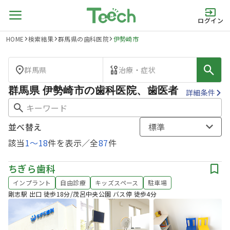
ログイン
HOME
検索結果
群馬県の歯科医院
伊勢崎市
群馬県
治療・症状
群馬県 伊勢崎市の歯科医院、歯医者
詳細条件
並べ替え
標準
該当
1
〜
18
件を表示／全
87
件
ちぎら歯科
インプラント
自由診療
キッズスペース
駐車場
剛志駅 出口 徒歩18分/茂呂中央公園 バス停 徒歩4分