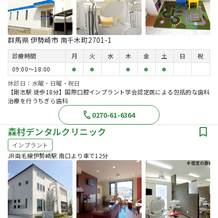
群馬県 伊勢崎市 南千木町2701-1
診療時間
月
火
水
木
金
土
日
祝
09:00〜18:00
●
●
●
●
●
休診日：水曜・日曜・祝日
【剛志駅 徒歩18分】国際口腔インプラント学会認定医による包括的な歯科
治療を行うちぎら歯科
0270-61-6364
森村デンタルクリニック
インプラント
JR両毛線伊勢崎駅 南口より車で12分