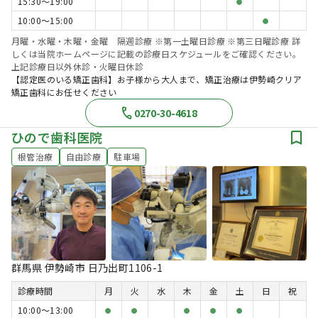
15:30〜19:00
●
10:00〜15:00
●
月曜・水曜・木曜・金曜 隔週診療 ※第一土曜日診療 ※第三日曜診療 詳
しくは当院ホームページに記載の診療日スケジュールをご確認ください。
上記診療日以外休診・火曜日休診
【認定医のいる矯正歯科】お子様から大人まで、矯正治療は伊勢崎クリア
矯正歯科にお任せください
0270-30-4618
ひので歯科医院
根管治療
自由診療
駐車場
群馬県 伊勢崎市 日乃出町1106-1
診療時間
月
火
水
木
金
土
日
祝
10:00〜13:00
●
●
●
●
●