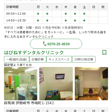
診療時間
月
火
水
木
金
土
日
祝
09:00〜12:00
●
●
●
●
●
14:00〜18:30
●
●
●
●
●
休診日：水曜・日曜・祝日 ※完全予約制 ※急患随時受付
「すべては患者様のために」をモットーに。一生涯、しっかり咬める歯を
手に入れるあきデンタルクリニック
0270-25-0330
はぴねすデンタルクリニック
一般歯科(虫歯)
日曜診療
キッズスペース
20時以降診療
国定駅より車で６分
群馬県 伊勢崎市 市場町1-1542
診療時間
月
火
水
木
金
土
日
祝