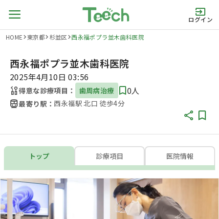
ログイン
HOME
東京都
杉並区
西永福ポプラ並木歯科医院
西永福ポプラ並木歯科医院
2025年4月10日 03:56
0人
得意な診療項目：
歯周病治療
西永福駅 北口 徒歩4分
最寄り駅：
トップ
診療項目
医院情報