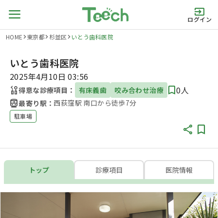
ログイン
HOME
東京都
杉並区
いとう歯科医院
いとう歯科医院
2025年4月10日 03:56
0人
得意な診療項目：
有床義歯
咬み合わせ治療
西荻窪駅 南口から徒歩7分
最寄り駅：
駐車場
トップ
診療項目
医院情報