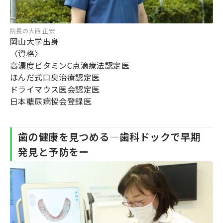
院長の大西 正宏
岡山大学出身
〈資格〉
高濃度ビタミンC点滴療法認定医
ほんだ式口臭治療認定医
ドライマウス医会認定医
日本糖尿病協会登録医
歯の健康を見つめる―歯科ドックで早期
発見と予防をー