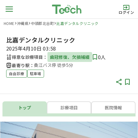
ログイン
HOME
沖縄県
中頭郡北谷町
比嘉デンタルクリニック
比嘉デンタルクリニック
2025年4月10日 03:58
0人
得意な診療項目：
歯冠修復、欠損補綴
桑江バス停 徒歩5分
最寄り駅：
自由診療
駐車場
トップ
診療項目
医院情報