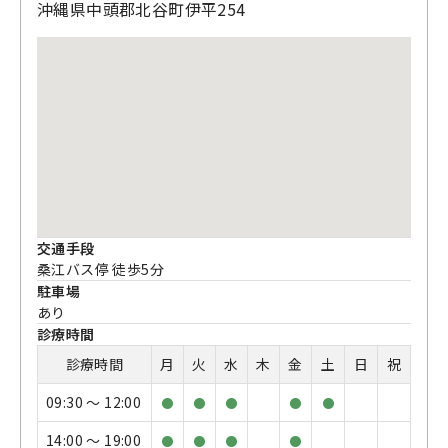
沖縄県中頭郡北谷町伊平254
交通手段
桑江バス停 徒歩5分
駐車場
あり
診療時間
診療時間
月
火
水
木
金
土
日
祝
09:30 〜 12:00
●
●
●
●
●
14:00 〜 19:00
●
●
●
●