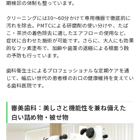
期検診の体制も整っています。
クリーニングには30〜60分かけて専用機器で徹底的に
汚れを除去。PMTCによる研磨剤の使い分けや、たば
こ・茶渋の着色除去に適したエアフローの使用など、
症状に合わせた施術が可能です。さらに、大人にも効果
的なフッ素塗布で、加齢や歯茎の退縮による根面う蝕
の予防も行っています。
歯科衛生士によるプロフェッショナルな定期ケアを通
じて、幅広い世代の患者様のお口の健康維持を支えてい
る歯科医院です。
審美歯科：美しさと機能性を兼ね備えた
白い詰め物・被せ物