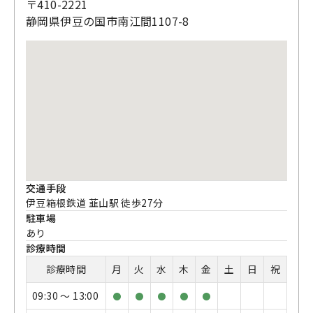
〒410-2221
静岡県伊豆の国市南江間1107-8
交通手段
伊豆箱根鉄道 韮山駅 徒歩27分
駐車場
あり
診療時間
診療時間
月
火
水
木
金
土
日
祝
09:30 〜 13:00
●
●
●
●
●