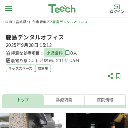
ログイン
HOME
宮城県
仙台市青葉区
鹿島デンタルオフィス
鹿島デンタルオフィス
2025年9月28日 15:12
0人
得意な診療項目：
小児歯科
北仙台駅 南出口1 徒歩5分
最寄り駅：
キッズスペース
駐車場
トップ
診療項目
医院情報