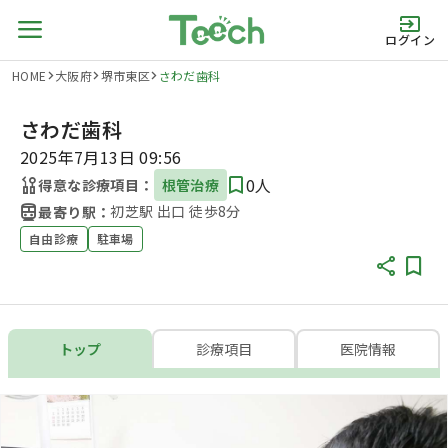
ログイン
HOME
大阪府
堺市東区
さわだ歯科
さわだ歯科
2025年7月13日 09:56
0人
得意な診療項目：
根管治療
初芝駅 出口 徒歩8分
最寄り駅：
自由診療
駐車場
トップ
診療項目
医院情報