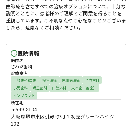
由診療を含むすべての治療オプションについて、十分な
説明とともに、患者様のご理解とご同意を得ることを
重視しています。ご不明な点やご心配なことがございま
したら、遠慮なくご相談ください。
医院情報
医院名
さわだ歯科
診療案内
一般歯科(虫歯)
根管治療
歯周病治療
予防歯科
小児歯科
矯正歯科
口腔外科
入れ歯（義歯）
インプラント
所在地
〒599-8104
大阪府堺市東区引野町3丁1 初芝グリーンハイツ
102