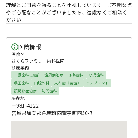
理解とご同意を得ることを重視しています。ご不明な点
やご心配なことがございましたら、遠慮なくご相談く
ださい。
医院情報
医院名
さくらファミリー歯科医院
診療案内
一般歯科(虫歯)
歯周病治療
予防歯科
小児歯科
矯正歯科
口腔外科
入れ歯（義歯）
インプラント
顎関節症治療
訪問歯科
所在地
〒981-4122
宮城県加美郡色麻町四竃字町西30-7