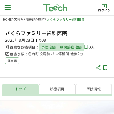
ログイン
HOME
宮城県
加美郡色麻町
さくらファミリー歯科医院
さくらファミリー歯科医院
2025年9月28日 17:09
0人
得意な診療項目：
予防治療
顎関節症治療
色麻町役場前 バス停留所 徒歩2分
最寄り駅：
駐車場
トップ
診療項目
医院情報