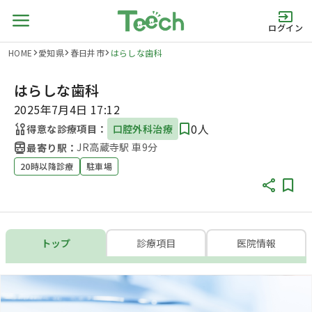
ログイン
HOME
愛知県
春日井市
はらしな歯科
はらしな歯科
2025年7月4日 17:12
0人
得意な診療項目：
口腔外科治療
JR高蔵寺駅 車9分
最寄り駅：
20時以降診療
駐車場
トップ
診療項目
医院情報