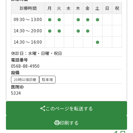
診療時間
月
火
水
木
金
土
日
祝
09:30 〜 13:00
●
●
●
●
●
14:30 〜 20:00
●
●
●
●
14:30 〜 16:00
●
休診日：水曜・日曜・祝日
電話番号
0568-88-4950
設備
20時以降診療
駐車場
医院ID
5324
このページを転送する
印刷する