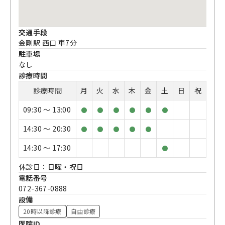
交通手段
金剛駅 西口 車7分
駐車場
なし
診療時間
診療時間
月
火
水
木
金
土
日
祝
09:30 〜 13:00
●
●
●
●
●
●
14:30 〜 20:30
●
●
●
●
●
14:30 〜 17:30
●
休診日：日曜・祝日
電話番号
072-367-0888
設備
20時以降診療
自由診療
医院ID