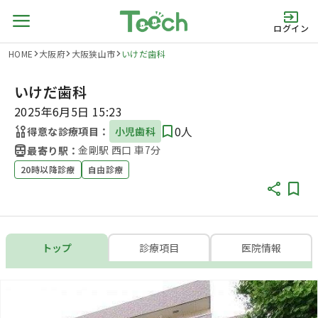
ログイン
HOME
大阪府
大阪狭山市
いけだ歯科
いけだ歯科
2025年6月5日 15:23
0人
得意な診療項目：
小児歯科
金剛駅 西口 車7分
最寄り駅：
20時以降診療
自由診療
トップ
診療項目
医院情報