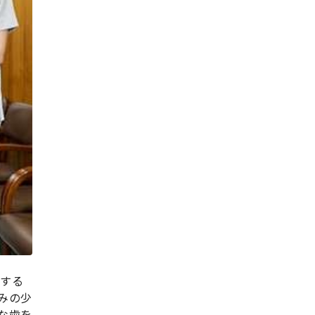
供する
みの少
な歯を