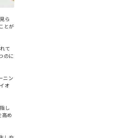
見ら
ことが
入れて
つのに
ーニン
イオ
指し
を高め
生しや