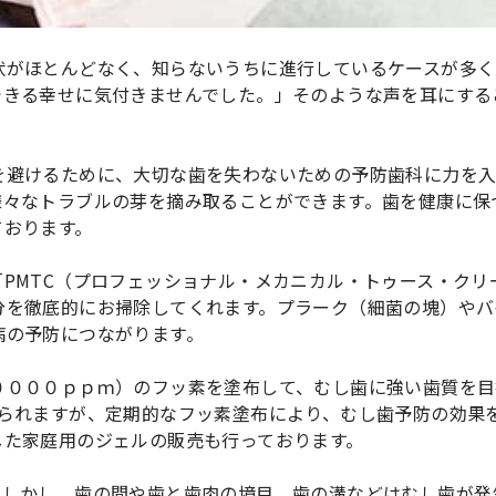
状がほとんどなく、知らないうちに進行しているケースが多く
できる幸せに気付きませんでした。」そのような声を耳にする
を避けるために、大切な歯を失わないための予防歯科に力を
様々なトラブルの芽を摘み取ることができます。歯を健康に保
ております。
PMTC（プロフェッショナル・メカニカル・トゥース・クリ
分を徹底的にお掃除してくれます。プラーク（細菌の塊）やバ
病の予防につながります。
００００ｐｐｍ）のフッ素を塗布して、むし歯に強い歯質を目
限られますが、定期的なフッ素塗布により、むし歯予防の効果
した家庭用のジェルの販売も行っております。
。しかし、歯の間や歯と歯肉の境目、歯の溝などはむし歯が発