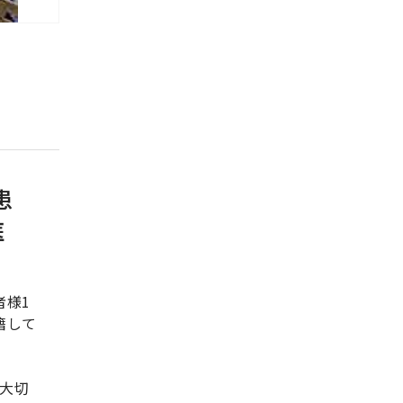
患
医
者様1
籍して
大切