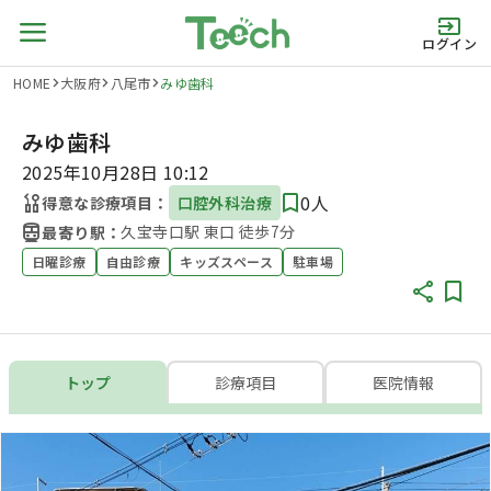
ログイン
HOME
大阪府
八尾市
みゆ歯科
みゆ歯科
2025年10月28日 10:12
0人
得意な診療項目：
口腔外科治療
久宝寺口駅 東口 徒歩7分
最寄り駅：
日曜診療
自由診療
キッズスペース
駐車場
トップ
診療項目
医院情報