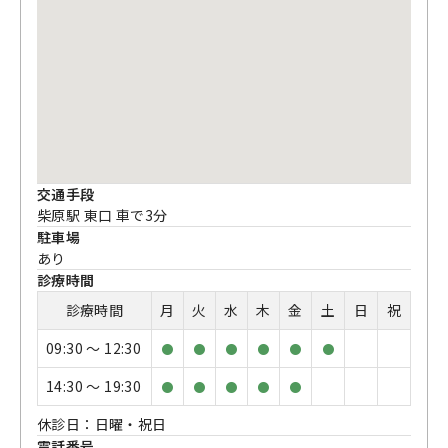
交通手段
柴原駅 東口 車で3分
駐車場
あり
診療時間
診療時間
月
火
水
木
金
土
日
祝
09:30 〜 12:30
●
●
●
●
●
●
14:30 〜 19:30
●
●
●
●
●
休診日：日曜・祝日
電話番号