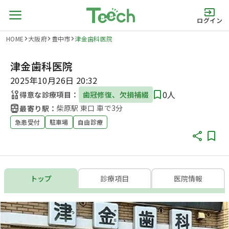
ログイン
HOME
大阪府
豊中市
津金歯科医院
津金歯科医院
2025年10月26日 20:32
0人
得意な診療項目：
歯冠修復、欠損補綴
柴原駅 東口 車で3分
最寄り駅：
急患受付
駐車場
自由診療
トップ
診療項目
医院情報