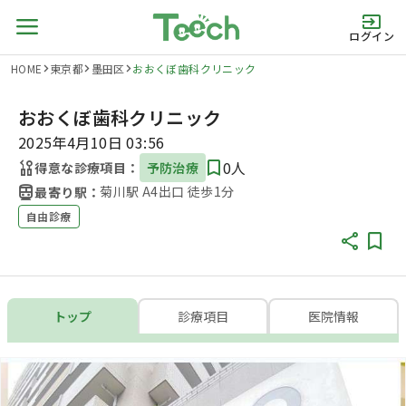
ログイン
HOME
東京都
墨田区
おおくぼ歯科クリニック
おおくぼ歯科クリニック
2025年4月10日 03:56
0人
得意な診療項目：
予防治療
菊川駅 A4出口 徒歩1分
最寄り駅：
自由診療
トップ
診療項目
医院情報