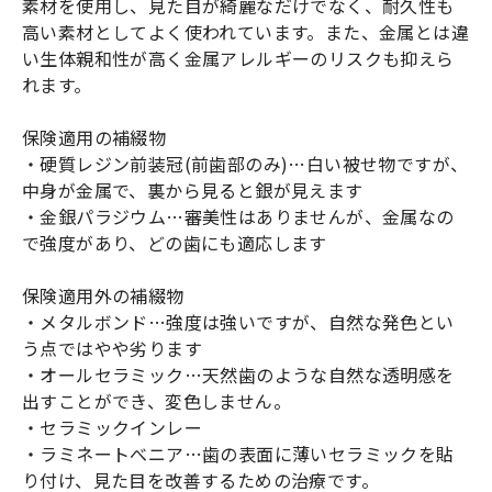
素材を使用し、見た目が綺麗なだけでなく、耐久性も
高い素材としてよく使われています。また、金属とは違
い生体親和性が高く金属アレルギーのリスクも抑えら
れます。
保険適用の補綴物
・硬質レジン前装冠(前歯部のみ)…白い被せ物ですが、
中身が金属で、裏から見ると銀が見えます
・金銀パラジウム…審美性はありませんが、金属なの
で強度があり、どの歯にも適応します
保険適用外の補綴物
・メタルボンド…強度は強いですが、自然な発色とい
う点ではやや劣ります
・オールセラミック…天然歯のような自然な透明感を
出すことができ、変色しません。
・セラミックインレー
・ラミネートべニア…歯の表面に薄いセラミックを貼
り付け、見た目を改善するための治療です。