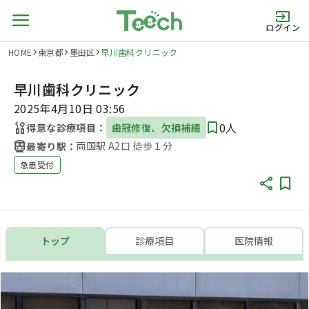
ログイン
HOME
東京都
墨田区
早川歯科クリニック
早川歯科クリニック
2025年4月10日 03:56
0人
得意な診療項目：
歯冠修復、欠損補綴
両国駅 A2口 徒歩１分
最寄り駅：
急患受付
トップ
診療項目
医院情報