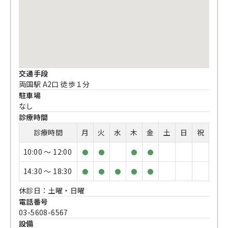
交通手段
両国駅 A2口 徒歩１分
駐車場
なし
診療時間
診療時間
月
火
水
木
金
土
日
祝
10:00 〜 12:00
●
●
●
●
14:30 〜 18:30
●
●
●
●
●
休診日：土曜・日曜
電話番号
03-5608-6567
設備