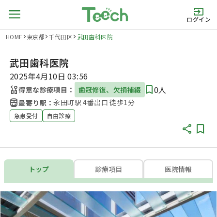
ログイン
HOME
東京都
千代田区
武田歯科医院
武田歯科医院
2025年4月10日 03:56
0人
得意な診療項目：
歯冠修復、欠損補綴
永田町駅 4番出口 徒歩1分
最寄り駅：
急患受付
自由診療
トップ
診療項目
医院情報