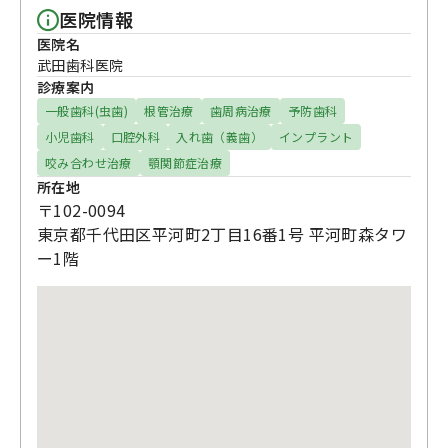
医院情報
医院名
武田歯科医院
診療案内
一般歯科(虫歯)
根管治療
歯周病治療
予防歯科
小児歯科
口腔外科
入れ歯（義歯）
インプラント
咬み合わせ治療
顎関節症治療
所在地
〒102-0094
東京都千代田区平河町2丁目16番1号 平河町森タワ
ー1階