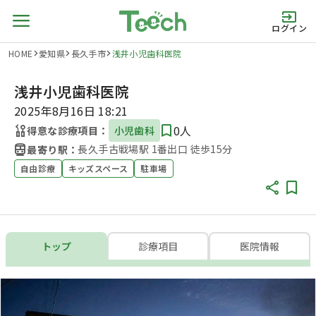
ログイン
HOME
愛知県
長久手市
浅井小児歯科医院
浅井小児歯科医院
2025年8月16日 18:21
0人
得意な診療項目：
小児歯科
長久手古戦場駅 1番出口 徒歩15分
最寄り駅：
自由診療
キッズスペース
駐車場
トップ
診療項目
医院情報