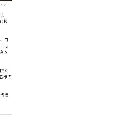
組んでい
いま
と技
応、口
傷にも
痛み
病院歯
者様の
の皆様