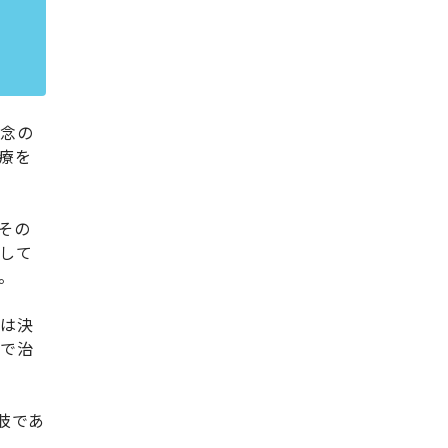
理念の
療を
その
して
。
では決
えで治
肢であ