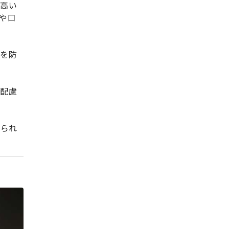
の高い
や口
発を防
に配慮
えられ