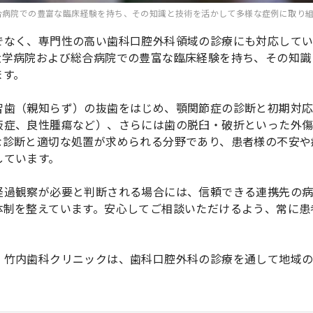
合病院での豊富な臨床経験を持ち、その知識と技術を活かして多様な症例に取り
でなく、専門性の高い歯科口腔外科領域の診療にも対応して
大学病院および総合病院での豊富な臨床経験を持ち、その知識
ます。
智歯（親知らず）の抜歯をはじめ、顎関節症の診断と初期対
板症、良性腫瘍など）、さらには歯の脱臼・破折といった外
な診断と適切な処置が求められる分野であり、患者様の不安や
しています。
経過観察が必要と判断される場合には、信頼できる連携先の
体制を整えています。安心してご相談いただけるよう、常に患
、竹内歯科クリニックは、歯科口腔外科の診療を通して地域