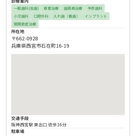
診療案内
一般歯科(虫歯)
根管治療
歯周病治療
予防歯科
小児歯科
口腔外科
入れ歯（義歯）
インプラント
顎関節症治療
所在地
〒662-0928
兵庫県西宮市石在町16-19
交通手段
阪神西宮駅 東出口 徒歩16分
駐車場