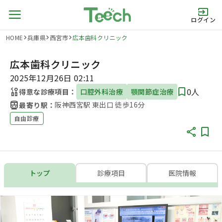
ログイン
HOME
兵庫県
西宮市
広本歯科クリニック
広本歯科クリニック
2025年12月26日 02:11
0人
得意な診療項目：
口腔外科治療
顎関節症治療
阪神西宮駅 東出口 徒歩16分
最寄り駅：
自由診療
トップ
診療項目
医院情報