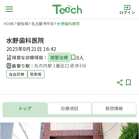
ログイン
HOME
愛知県
名古屋市中区
水野歯科医院
水野歯科医院
2025年8月21日 16:42
0人
得意な診療項目：
根管治療
丸の内駅 1番出口 徒歩3分
最寄り駅：
自由診療
駐車場
トップ
診療項目
医院情報