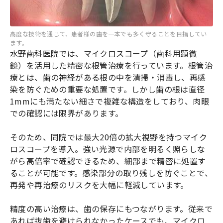
高度な技術を通じて、患者様の歯を一本でも多く守ることを目指してい
ます。
水野歯科医院では、マイクロスコープ（歯科用顕微
鏡）を活用した精密な根管治療を行っています。根管治
療とは、歯の神経がある根の中を清掃・消毒し、再感
染を防ぐための重要な処置です。しかし歯の根は直径
1mmにも満たない細さで複雑な構造をしており、肉眼
での確認には限界があります。
そのため、同院では最大20倍の拡大視野を持つマイク
ロスコープを導入。強い光源で内部を明るく照らしな
がら高倍率で確認できるため、細部まで精密に処置す
ることが可能です。感染部分の取り残しを防ぐことで、
再発や再治療のリスクを大幅に軽減しています。
精度の高い治療は、歯の保存にもつながります。従来で
あれば抜歯を避けられなかったケースでも、マイクロ