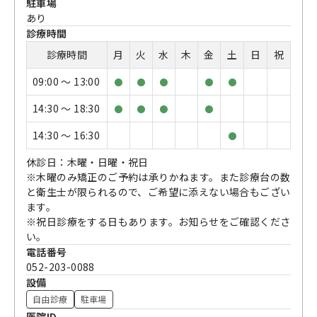
駐車場
あり
診療時間
診療時間
月
火
水
木
金
土
日
祝
09:00 〜 13:00
●
●
●
●
●
14:30 〜 18:30
●
●
●
●
14:30 〜 16:30
●
休診日：木曜・日曜・祝日
※木曜のみ矯正のご予約は承りかねます。また診療台の数
と衛生士が限られるので、ご希望に添えない場合もござい
ます。
※祝日診療をする日もあります。お知らせをご確認くださ
い。
電話番号
052-203-0088
設備
自由診療
駐車場
医院ID