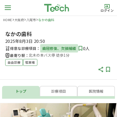
ログイン
HOME
大阪府
八尾市
なかの歯科
なかの歯科
2025年8月3日 20:50
0人
得意な診療項目：
歯冠修復、欠損補綴
北木の本バス停 徒歩1分
最寄り駅：
自由診療
駐車場
トップ
診療項目
医院情報