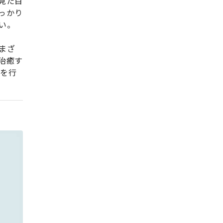
見た目
っかり
い。
まざ
治癒す
療を行