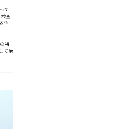
って
に検査
る治
の特
して治