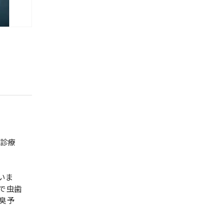
曜診療
いま
で虫歯
臭予