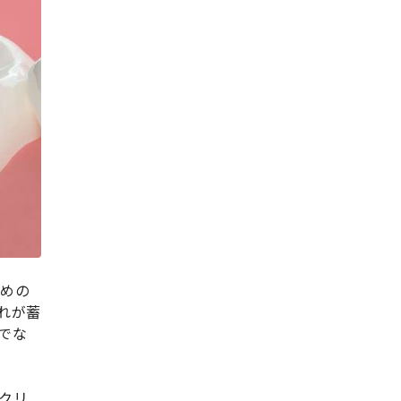
ための
れが蓄
でな
クリ