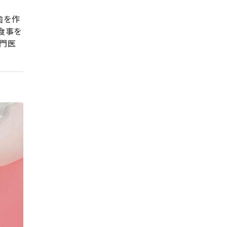
歯を作
食事を
門医