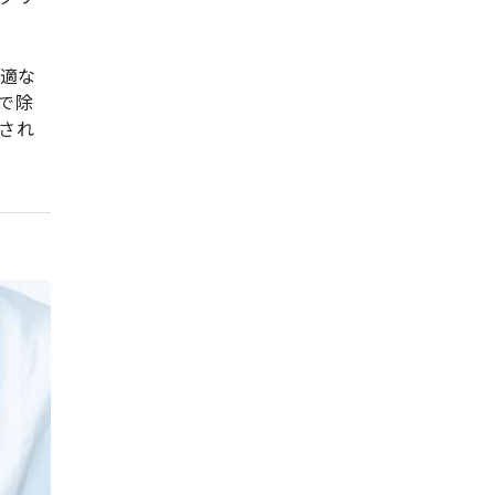
快適な
で除
され