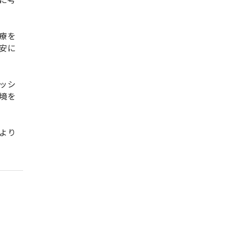
療を
安に
ッシ
境を
より