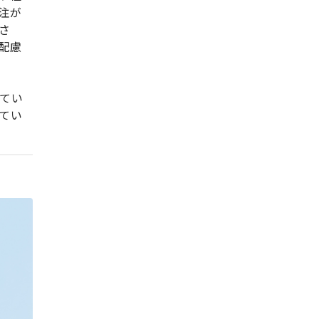
注が
さ
配慮
てい
てい