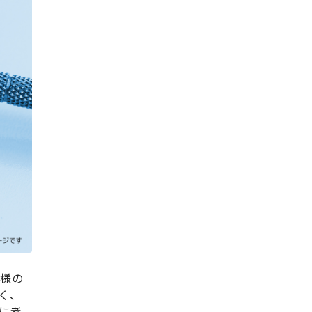
者様の
く、
に考