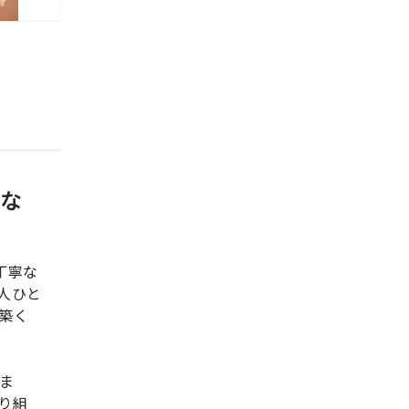
かな
丁寧な
人ひと
築く
ま
り組