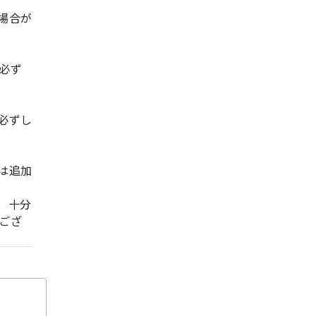
場合が
必ず
必ずし
は追加
、十分
ござ